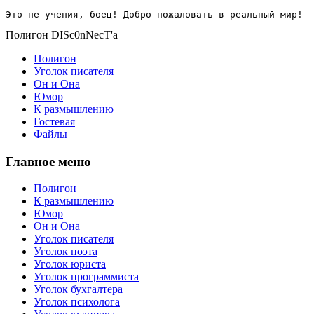
Это не учения, боец! Добро пожаловать в реальный мир!
Полигон DISc0nNecT'a
Полигон
Уголок писателя
Он и Она
Юмор
К размышлению
Гостевая
Файлы
Главное меню
Полигон
К размышлению
Юмор
Он и Она
Уголок писателя
Уголок поэта
Уголок юриста
Уголок программиста
Уголок бухгалтера
Уголок психолога