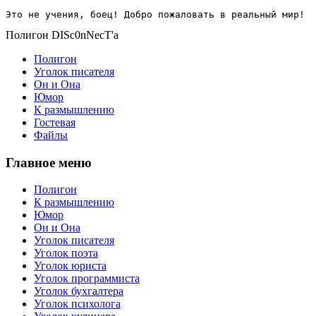
Это не учения, боец! Добро пожаловать в реальный мир!
Полигон DISc0nNecT'a
Полигон
Уголок писателя
Он и Она
Юмор
К размышлению
Гостевая
Файлы
Главное меню
Полигон
К размышлению
Юмор
Он и Она
Уголок писателя
Уголок поэта
Уголок юриста
Уголок программиста
Уголок бухгалтера
Уголок психолога