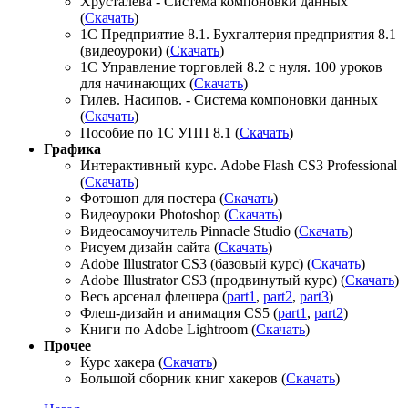
Хрусталева - Система компоновки данных
(
Скачать
)
1C Предприятие 8.1. Бухгалтерия предприятия 8.1
(видеоуроки) (
Скачать
)
1С Управление торговлей 8.2 с нуля. 100 уроков
для начинающих
(
Скачать
)
Гилев. Насипов. - Система компоновки данных
(
Скачать
)
Пособие по 1С УПП 8.1
(
Скачать
)
Графика
Интерактивный курс. Adobe Flash CS3 Professional
(
Скачать
)
Фотошоп для постера (
Скачать
)
Видеоуроки Photoshop (
Скачать
)
Видеосамоучитель Pinnacle Studio (
Скачать
)
Рисуем дизайн сайта (
Скачать
)
Adobe Illustrator CS3 (базовый курс) (
Скачать
)
Adobe Illustrator CS3 (продвинутый курс) (
Скачать
)
Весь арсенал флешера (
part1
,
part2
,
part3
)
Флеш-дизайн и анимация CS5 (
part1
,
part2
)
Книги по Adobe Lightroom (
Скачать
)
Прочее
Курс хакера (
Скачать
)
Большой сборник книг хакеров (
Скачать
)