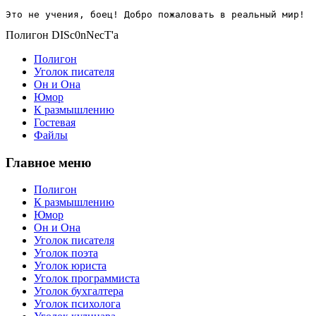
Это не учения, боец! Добро пожаловать в реальный мир!
Полигон DISc0nNecT'a
Полигон
Уголок писателя
Он и Она
Юмор
К размышлению
Гостевая
Файлы
Главное меню
Полигон
К размышлению
Юмор
Он и Она
Уголок писателя
Уголок поэта
Уголок юриста
Уголок программиста
Уголок бухгалтера
Уголок психолога