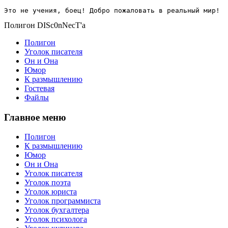
Это не учения, боец! Добро пожаловать в реальный мир!
Полигон DISc0nNecT'a
Полигон
Уголок писателя
Он и Она
Юмор
К размышлению
Гостевая
Файлы
Главное меню
Полигон
К размышлению
Юмор
Он и Она
Уголок писателя
Уголок поэта
Уголок юриста
Уголок программиста
Уголок бухгалтера
Уголок психолога