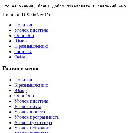
Это не учения, боец! Добро пожаловать в реальный мир!
Полигон DISc0nNecT'a
Полигон
Уголок писателя
Он и Она
Юмор
К размышлению
Гостевая
Файлы
Главное меню
Полигон
К размышлению
Юмор
Он и Она
Уголок писателя
Уголок поэта
Уголок юриста
Уголок программиста
Уголок бухгалтера
Уголок психолога