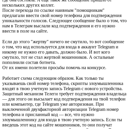
нескольких других коллег.
После перехода по ссылке наивным "помощникам"
предлагали ввести свой номер телефона для подтверждения
уникальности голосов. Следующее сообщение было о том, что
нам в Телеграм выслали код подтверждения и его нужно
ввести в поле на сайте.
⠀
Если до этого "жертву" ничего не смутило, то вот сообщение
о том, что код используется для входа в аккаунт Telegram и
никому не нужно его давать, должно было. И вот кого
смутило, тот не стал жертвой мошенников. А остальные
пополнили состав ботнета.
От их имени полетели просьбы помочь на конкурсе.
⠀
Работает схема следующим образом. Как только ты
указываешь свой номер телефона, скрипты злоумышленника
входят в твою учетную запись Telegram с нового устройства.
Защитный механизм Телеги требует подтверждения владельца
— для этого он высылает код подтверждения на твой телефон
или компьютер, где Telegram уже авторизован. При
выключенной двухфакторной авторизации Telegram номер
телефона и присланный код — все, что нужно
злоумышленнику для входа в твою учетную запись. Если ты
введешь этот код на сайте мошенников, то они получат