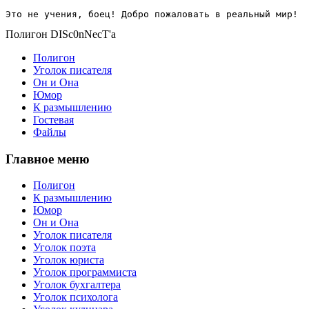
Это не учения, боец! Добро пожаловать в реальный мир!
Полигон DISc0nNecT'a
Полигон
Уголок писателя
Он и Она
Юмор
К размышлению
Гостевая
Файлы
Главное меню
Полигон
К размышлению
Юмор
Он и Она
Уголок писателя
Уголок поэта
Уголок юриста
Уголок программиста
Уголок бухгалтера
Уголок психолога