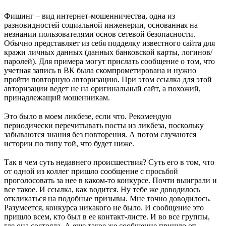
⠀
Фишинг – вид интернет-мошенничества, одна из
разновидностей социальной инженерии, основанная на
незнании пользователями основ сетевой безопасности.
Обычно представляет из себя подделку известного сайта для
кражи личных данных (данных банковской карты, логинов/
паролей). Для примера могут прислать сообщение о том, что
учетная запись в ВК была скомпрометирована и нужно
пройти повторную авторизацию. При этом ссылка для этой
авторизации ведет не на оригинальный сайт, а похожий,
принадлежащий мошенникам.
⠀
Это было в моем ликбезе, если что. Рекомендую
периодически перечитывать посты из ликбеза, поскольку
забываются знания без повторения. А потом случаются
истории по типу той, что будет ниже.
⠀
Так в чем суть недавнего происшествия? Суть его в том, что
от одной из коллег пришло сообщение с просьбой
проголосовать за нее в каком-то конкурсе. Почти выиграли и
все такое. И ссылка, как водится. Ну тебе же доводилось
откликаться на подобные призывы. Мне точно доводилось.
Разумеется, конкурса никакого не было. И сообщение это
пришло всем, кто был в ее контакт-листе. И во все группы,
где она состояла. А еще такое же сообщение пришло от