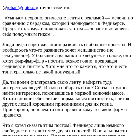
@
johan@qoto.org
точно заметил:
"«Умные» нехронологические ленты с рекламой — мелочи по
сравнению с бардаком, который наблюдается в Федиверсе.
Предлагать кому-то пользоваться этим — значит выставлять
себя полоумным гиком".
Люди редко горят желанием развивать свободные проекты. И
вообще хоть что-то развивать хочет меньшинство (не
сексуальное). У большинства лапки и хлебушек в голове, они
хотят фыр-фыр-фыр - постить всякое говно, превращая
федиверс в твиттер. Хотя мне что-то кажется, что это и есть
твиттер, только не такой популярный.
Да, ты волен фильтровать свою ленту, набирать туда
интересных людей. Из кого набирать и где? Сначала нужно
найти интересное, покопавшись в мерзкой вонючей массе.
Кто-то вполне себе считает нормальным шитпостить, считая
других людей хорошими приемниками для их говна.
Прискорбно, но в чём-то они правы и кому-то такой формат
нравится.
Что я хотел сказать этим постом? Федиверс лишь немного
свободнее и независимее других соцсетей. В остальном это