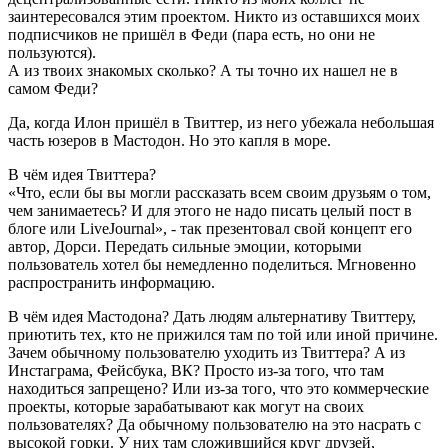
заинтересовался этим проектом. Никто из оставшихся моих
подписчиков не пришёл в Феди (пара есть, но они не
пользуются).
А из твоих знакомых сколько? А ты точно их нашел не в
самом Феди?
Да, когда Илон пришёл в Твиттер, из него убежала небольшая
часть юзеров в Мастодон. Но это капля в море.
В чём идея Твиттера?
«Что, если бы вы могли рассказать всем своим друзьям о том,
чем занимаетесь? И для этого не надо писать целый пост в
блоге или LiveJournal», - так презентовал свой концепт его
автор, Дорси. Передать сильные эмоции, которыми
пользователь хотел бы немедленно поделиться. Мгновенно
распространить информацию.
В чём идея Мастодона? Дать людям альтернативу Твиттеру,
приютить тех, кто не прижился там по той или иной причине.
Зачем обычному пользователю уходить из Твиттера? А из
Инстаграма, Фейсбука, ВК? Просто из-за того, что там
находиться запрещено? Или из-за того, что это коммерческие
проекты, которые зарабатывают как могут на своих
пользователях? Да обычному пользователю на это насрать с
высокой горки. У них там сложившийся круг друзей,