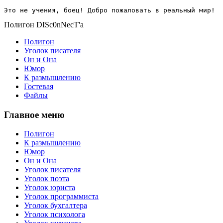
Это не учения, боец! Добро пожаловать в реальный мир!
Полигон DISc0nNecT'a
Полигон
Уголок писателя
Он и Она
Юмор
К размышлению
Гостевая
Файлы
Главное меню
Полигон
К размышлению
Юмор
Он и Она
Уголок писателя
Уголок поэта
Уголок юриста
Уголок программиста
Уголок бухгалтера
Уголок психолога