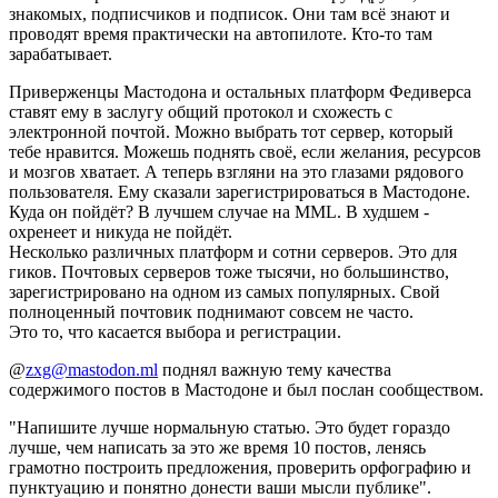
знакомых, подписчиков и подписок. Они там всё знают и
проводят время практически на автопилоте. Кто-то там
зарабатывает.
Приверженцы Мастодона и остальных платформ Федиверса
ставят ему в заслугу общий протокол и схожесть с
электронной почтой. Можно выбрать тот сервер, который
тебе нравится. Можешь поднять своё, если желания, ресурсов
и мозгов хватает. А теперь взгляни на это глазами рядового
пользователя. Ему сказали зарегистрироваться в Мастодоне.
Куда он пойдёт? В лучшем случае на MML. В худшем -
охренеет и никуда не пойдёт.
Несколько различных платформ и сотни серверов. Это для
гиков. Почтовых серверов тоже тысячи, но большинство,
зарегистрировано на одном из самых популярных. Свой
полноценный почтовик поднимают совсем не часто.
Это то, что касается выбора и регистрации.
@
zxg@mastodon.ml
поднял важную тему качества
содержимого постов в Мастодоне и был послан сообществом.
"Напишите лучше нормальную статью. Это будет гораздо
лучше, чем написать за это же время 10 постов, ленясь
грамотно построить предложения, проверить орфографию и
пунктуацию и понятно донести ваши мысли публике".