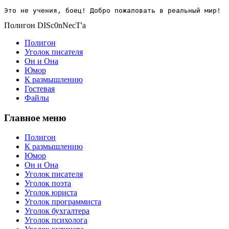
Это не учения, боец! Добро пожаловать в реальный мир!
Полигон DISc0nNecT'a
Полигон
Уголок писателя
Он и Она
Юмор
К размышлению
Гостевая
Файлы
Главное меню
Полигон
К размышлению
Юмор
Он и Она
Уголок писателя
Уголок поэта
Уголок юриста
Уголок программиста
Уголок бухгалтера
Уголок психолога