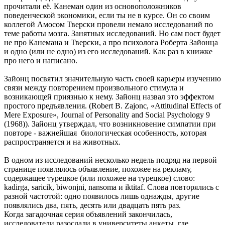
прочитали её. Канеман один из основоположников
поведенческой экономики, если ты не в курсе. Он со своим
коллегой Амосом Тверски провели немало исследований по
теме работы мозга. Занятных исследований. Но сам пост будет
не про Канемана и Тверски, а про психолога Роберта Зайонца
и одно (или не одно) из его исследований. Как раз в книжке
про него и написано.
Зайонц посвятил значительную часть своей карьеры изучению
связи между повторением произвольного стимула и
возникающей приязнью к нему. Зайонц назвал это эффектом
простого предъявления. (Robert B. Zajonc, «Attitudinal Effects of
Mere Exposure», Journal of Personality and Social Psychology 9
(1968)). Зайонц утверждал, что возникновение симпатии при
повторе - важнейшая биологическая особенность, которая
распространяется и на животных.
В одном из исследований несколько недель подряд на первой
странице появлялось объявление, похожее на рекламу,
содержащее турецкое (или похожее на турецкое) слово:
kadirga, saricik, biwonjni, nansoma и iktitaf. Слова повторялись с
разной частотой: одно появилось лишь однажды, другие
появлялись два, пять, десять или двадцать пять раз.
Когда загадочная серия объявлений закончилась,
исследователи разослали в университеты анкеты, где