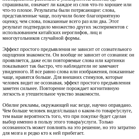
спрашивали, означает ли каждое из слов что-то хорошее или
что-то плохое. Результаты были потрясающие: слова,
представленные чаще, получили более благоприятную
оценку, чем слова, показанные всего раз или два. Этот
результат подтвердило множество других экспериментов с
использованием китайских иероглифов, лиц и
многоугольников случайной формы.
Эффект простого предъявления не зависит от сознательного
ощущения знакомости. Он вообще не зависит от сознания: он
проявляется, даже если повторяемые слова или картинки
показывают так быстро, что наблюдатели не замечают
увиденного. И все равно слова или изображения, показанные
чаще, нравятся больше. Для внешних стимулов, которые
человек видит не осознавая, эффект простого предъявления
заметен сильнее. Повторение порождает когнитивную
легкость и утешительное чувство знакомости.
Обилие рекламы, окружающей нас везде, научно оправдано.
Чем больше человек видел/слышал о каком-то товаре/услуге,
тем выше вероятность того, что при покупке будет сделан
выбор именно в пользу этого товара/услуги. Только
осознанность может повлиять на это решение, но это затратно
для мозга и редко кто к ней прибегает.