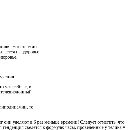
ания». Этот термин
ывается на здоровье
здоровье.
лучения.
о уже сейчас, в
й телевизионный
 гиподинамии, то
г они уделяют в 6 раз меньше времени! Следует отметить, что
 тенденция сведется к формуле: часы, проведенные у телика =