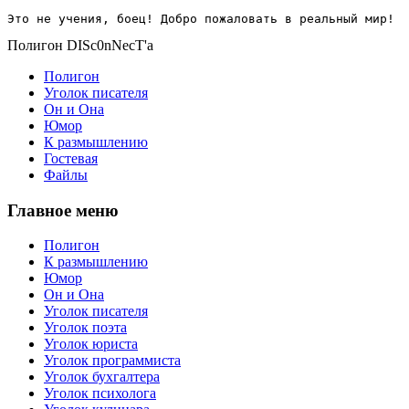
Это не учения, боец! Добро пожаловать в реальный мир!
Полигон DISc0nNecT'a
Полигон
Уголок писателя
Он и Она
Юмор
К размышлению
Гостевая
Файлы
Главное меню
Полигон
К размышлению
Юмор
Он и Она
Уголок писателя
Уголок поэта
Уголок юриста
Уголок программиста
Уголок бухгалтера
Уголок психолога