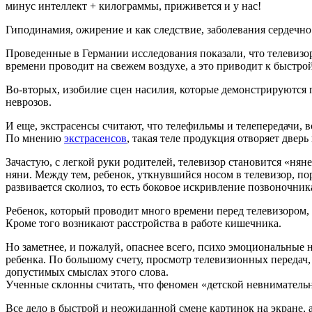
минус интеллект + килограммы, приживется и у нас!
Гиподинамия, ожирение и как следствие, заболевания сердечно
Проведенные в Германии исследования показали, что телевизо
времени проводит на свежем воздухе, а это приводит к быстр
Во-вторых, изобилие сцен насилия, которые демонстрируются 
неврозов.
И еще, экстрасенсы считают, что телефильмы и телепередачи, 
По мнению
экстрасенсов
, такая теле продукция отворяет двер
Зачастую, с легкой руки родителей, телевизор становится «нян
няни. Между тем, ребенок, уткнувшийся носом в телевизор, пор
развивается сколиоз, то есть боковое искривление позвоночник
Ребенок, который проводит много времени перед телевизором, д
Кроме того возникают расстройства в работе кишечника.
Но заметнее, и пожалуй, опаснее всего, психо эмоциональны
ребенка. По большому счету, просмотр телевизионных передач,
допустимых смыслах этого слова.
Ученные склонны считать, что феномен «детской невнимательн
Все дело в быстрой и неожиданной смене картинок на экране, 