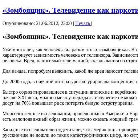
«Зомбоящик». Телевидение как наркоти
Опубликовано: 21.06.2012, 23:00
|
Печать
|
«Зомбоящик». Телевидение как наркоти
Уже много лет, как человек стал рабом этого «зомбоящика». В
характеризует зависимость человека от телевизора. Зависимость
человека. Вред, наносимый теле манией, складывается из отриц
Для начала, попробуем выяснить, какой же вред наносит телев
До 2000 года, в научной литературе фигурировала концепция, с
Быстро сориентировавшиеся в ситуации японские и корейские 
начале ХХI века, можно смело утверждать: излучение не может 
досуг на 70% повышает риск потерять былую остроту зрения.
Многочисленные исследования, проведенные в Америке и Евро
есть малоподвижный образ жизни, можно сказать мощный тра
Западные исследователи подсчитали, что американцы проводят у
русские еще не дошли до таких катастрофических цифр, но ситу