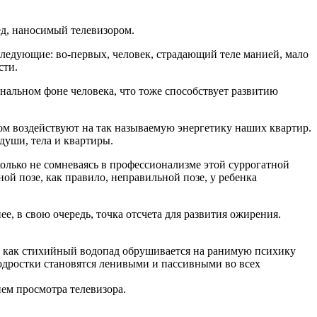
ед, наносимый телевизором.
следующие: во-первых, человек, страдающий теле манией, мало
сти.
нальном фоне человека, что тоже способствует развитию
зом воздействуют на так называемую энергетику наших квартир.
души, тела и квартиры.
колько не сомневаясь в профессионализме этой суррогатной
ой позе, как правило, неправильной позе, у ребенка
е, в свою очередь, точка отсчета для развития ожирения.
й, как стихийный водопад обрушивается на ранимую психику
подростки становятся ленивыми и пассивными во всех
ем просмотра телевизора.