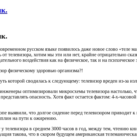
к.
к.
 современном русском языке появилось даже новое слово «теле м
 от телевизора, хотим мы эти или нет, крайне отрицательно сказ
ательного воздействия как на физическое, так и на психическое 
изор физическому здоровью организма?!
уть которой сводилась к следующему: телевизор вреден из-за из
инженеры оптимизировали микросхемы телевизора настолько, чт
представлять опасность. Хотя факт остается фактом: 4-х-часово
пе выявили, что долгое сидение перед телевизором приводит к
мплин на пути к ожирению.
 телевизора в среднем 3000 часов в год, между тем, чтению кни
ация такова, что в скором будущем американская телеманическая