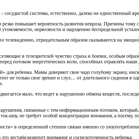
 – сосудистой системы, естественно, далеко не единственный вр
р резко повышает вероятность развития невроза. Причины тому 
ой утомляемости, нервозности и ощущению беспредельной устало
по телевидению, отрицательным образом сказываются на эмоцио
вселяющие в телезрителей чувство страха и боязни, особым обра
ь перед потоком энергетических волн, способных отравлять наши 
ей» для ребенка. Мамы доверяют свое чадо голубому экрану, нис
тит не только свое зрение и слух… от длительного сидения в одн
а.
вигается мало, что ведет к нарушению обмена веществ, последне
е нарушения, связанные с тем информационным потоком, которы
 ток-шоу, не требует особой концентрации внимания, а посему, 
ости» в определенной степени связан именно со злоупотреблени
а это дестабилизирует внимание и сосредоточенность ребенка.