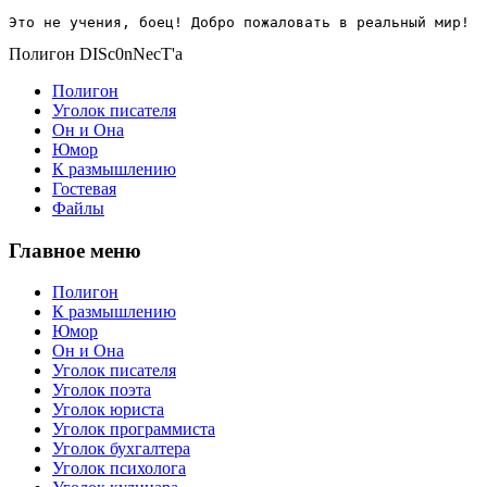
Это не учения, боец! Добро пожаловать в реальный мир!
Полигон DISc0nNecT'a
Полигон
Уголок писателя
Он и Она
Юмор
К размышлению
Гостевая
Файлы
Главное меню
Полигон
К размышлению
Юмор
Он и Она
Уголок писателя
Уголок поэта
Уголок юриста
Уголок программиста
Уголок бухгалтера
Уголок психолога