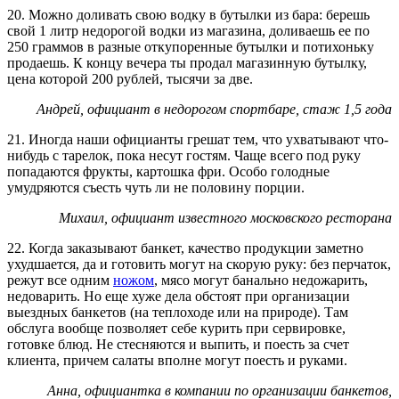
20. Можно доливать свою водку в бутылки из бара: берешь
свой 1 литр недорогой водки из магазина, доливаешь ее по
250 граммов в разные откупоренные бутылки и потихоньку
продаешь. К концу вечера ты продал магазинную бутылку,
цена которой 200 рублей, тысячи за две.
Андрей, официант в недорогом спортбаре, стаж 1,5 года
21. Иногда наши официанты грешат тем, что ухватывают что-
нибудь с тарелок, пока несут гостям. Чаще всего под руку
попадаются фрукты, картошка фри. Особо голодные
умудряются съесть чуть ли не половину порции.
Михаил, официант известного московского ресторана
22. Когда заказывают банкет, качество продукции заметно
ухудшается, да и готовить могут на скорую руку: без перчаток,
режут все одним
ножом
, мясо могут банально недожарить,
недоварить. Но еще хуже дела обстоят при организации
выездных банкетов (на теплоходе или на природе). Там
обслуга вообще позволяет себе курить при сервировке,
готовке блюд. Не стесняются и выпить, и поесть за счет
клиента, причем салаты вполне могут поесть и руками.
Анна, официантка в компании по организации банкетов,