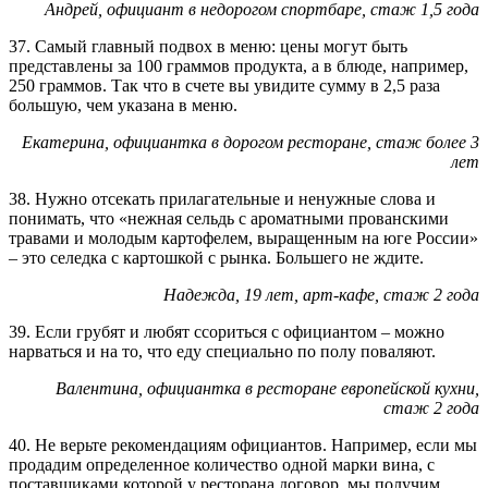
Андрей, официант в недорогом спортбаре, стаж 1,5 года
37. Самый главный подвох в меню: цены могут быть
представлены за 100 граммов продукта, а в блюде, например,
250 граммов. Так что в счете вы увидите сумму в 2,5 раза
большую, чем указана в меню.
Екатерина, официантка в дорогом ресторане, стаж более 3
лет
38. Нужно отсекать прилагательные и ненужные слова и
понимать, что «нежная сельдь с ароматными прованскими
травами и молодым картофелем, выращенным на юге России»
– это селедка с картошкой с рынка. Большего не ждите.
Надежда, 19 лет, арт-кафе, стаж 2 года
39. Если грубят и любят ссориться с официантом – можно
нарваться и на то, что еду специально по полу поваляют.
Валентина, официантка в ресторане европейской кухни,
стаж 2 года
40. Не верьте рекомендациям официантов. Например, если мы
продадим определенное количество одной марки вина, с
поставщиками которой у ресторана договор, мы получим