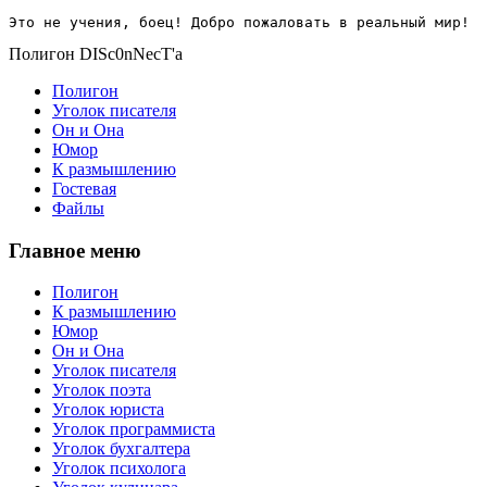
Это не учения, боец! Добро пожаловать в реальный мир!
Полигон DISc0nNecT'a
Полигон
Уголок писателя
Он и Она
Юмор
К размышлению
Гостевая
Файлы
Главное меню
Полигон
К размышлению
Юмор
Он и Она
Уголок писателя
Уголок поэта
Уголок юриста
Уголок программиста
Уголок бухгалтера
Уголок психолога