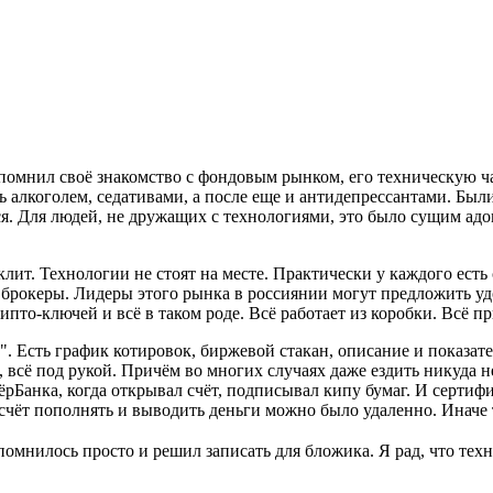
спомнил своё знакомство с фондовым рынком, его техническую ч
сь алкоголем, седативами, а после еще и антидепрессантами. Бы
я. Для людей, не дружащих с технологиями, это было сущим адом
ераклит. Технологии не стоят на месте. Практически у каждого е
и брокеры. Лидеры этого рынка в россиянии могут предложить у
то-ключей и всё в таком роде. Всё работает из коробки. Всё пр
". Есть график котировок, биржевой стакан, описание и показат
всё под рукой. Причём во многих случаях даже ездить никуда не
пёрБанка, когда открывал счёт, подписывал кипу бумаг. И серти
 счёт пополнять и выводить деньги можно было удаленно. Иначе 
Вспомнилось просто и решил записать для бложика. Я рад, что те