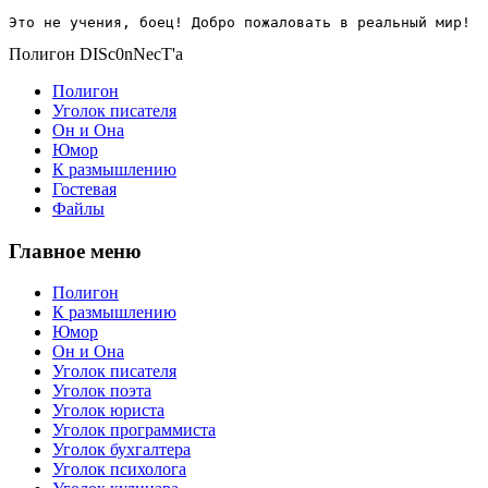
Это не учения, боец! Добро пожаловать в реальный мир!
Полигон DISc0nNecT'a
Полигон
Уголок писателя
Он и Она
Юмор
К размышлению
Гостевая
Файлы
Главное меню
Полигон
К размышлению
Юмор
Он и Она
Уголок писателя
Уголок поэта
Уголок юриста
Уголок программиста
Уголок бухгалтера
Уголок психолога