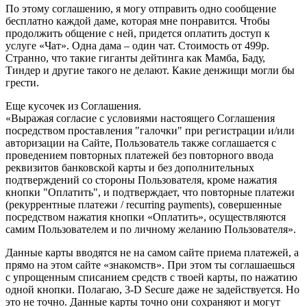
По этому соглашению, я могу отправить одно сообщение
бесплатно каждой даме, которая мне понравится. Чтобы
продолжить общение с ней, придется оплатить доступ к
услуге «Чат». Одна дама – один чат. Стоимость от 499р.
Странно, что такие гиганты дейтинга как Мамба, Баду,
Тиндер и другие такого не делают. Какие денжищи могли бы
грести.
Еще кусочек из Соглашения.
«Выражая согласие с условиями настоящего Соглашения
посредством проставления "галочки" при регистрации и/или
авторизации на Сайте, Пользователь также соглашается с
проведением повторных платежей без повторного ввода
реквизитов банковской карты и без дополнительных
подтверждений со стороны Пользователя, кроме нажатия
кнопки "Оплатить", и подтверждает, что повторные платежи
(рекуррентные платежи / recurring payments), совершенные
посредством нажатия кнопки «Оплатить», осуществляются
самим Пользователем и по личному желанию Пользователя».
Данные карты вводятся не на самом сайте приема платежей, а
прямо на этом сайте «знакомств». При этом ты соглашаешься
с упрощенным списанием средств с твоей карты, по нажатию
одной кнопки. Полагаю, 3-D Secure даже не задействуется. Но
это не точно. Данные карты точно они сохраняют и могут