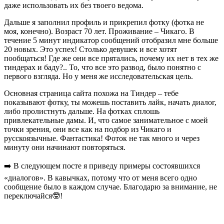
даже использовать их без твоего ведома.
Дальше я заполнил профиль и прикрепил фотку (фотка не
моя, конечно). Возраст 70 лет. Проживание – Чикаго. В
течение 5 минут индикатор сообщений отобразил мне больше
20 новых. Это успех! Столько девушек и все хотят
пообщаться! Где же они все прятались, почему их нет в тех же
тиндерах и баду?.. То, что все это развод, было понятно с
первого взгляда. Но у меня же исследовательская цель.
Основная страница сайта похожа на Тиндер – тебе
показывают фотку, ты можешь поставить лайк, начать диалог,
либо пролистнуть дальше. На фотках сплошь
привлекательные дамы. И, что самое занимательное с моей
точки зрения, они все как на подбор из Чикаго и
русскоязычные. Фантастика! Фоток не так много и через
минуту они начинают повторяться.
➡️ В следующем посте я приведу примеры состоявшихся
«диалогов». В кавычках, потому что от меня всего одно
сообщение было в каждом случае. Благодарю за внимание, не
переключайся🤓!