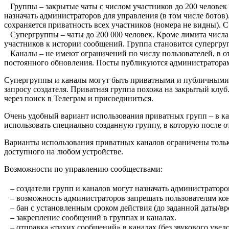
⠀Группы – закрытые чаты с числом участников до 200 человек 
назначать администраторов для управления (в том числе ботов
сохраняется приватность всех участников (номера не видны). 
⠀Супергруппы – чаты до 200 000 человек. Кроме лимита числа
участников к истории сообщений. Группа становится супергр
⠀Каналы – не имеют ограничений по числу пользователей, в о
постоянного обновления. Посты публикуются администраторам
Супергруппы и каналы могут быть приватными и публичными. П
запросу создателя. Приватная группа похожа на закрытый клуб
через поиск в Телеграм и присоединиться.
Очень удобный вариант использования приватных групп – в ка
использовать специально созданную группу, в которую после о
Варианты использования приватных каналов ограничены только
доступного на любом устройстве.
Возможности по управлению сообществами:
⠀
⠀– создатели групп и каналов могут назначать администраторо
⠀– возможность администраторов запрещать пользователям кон
⠀– бан с установленным сроком действия (до заданной даты/вр
⠀– закрепление сообщений в группах и каналах.
⠀– отправка «тихих сообщений» в каналах (без звукового увед