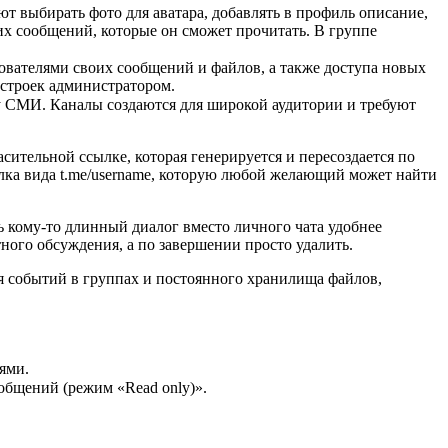
т выбирать фото для аватара, добавлять в профиль описание,
их сообщений, которые он сможет прочитать. В группе
ователями своих сообщений и файлов, а также доступа новых
строек администратором.
у СМИ. Каналы создаются для широкой аудитории и требуют
тельной ссылке, которая генерируется и пересоздается по
лка вида t.me/username, которую любой желающий может найти
ь кому-то длинный диалог вместо личного чата удобнее
ного обсуждения, а по завершении просто удалить.
я событий в группах и постоянного хранилища файлов,
ями.
общений (режим «Read only)».