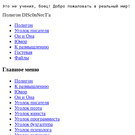
Это не учения, боец! Добро пожаловать в реальный мир!
Полигон DISc0nNecT'a
Полигон
Уголок писателя
Он и Она
Юмор
К размышлению
Гостевая
Файлы
Главное меню
Полигон
К размышлению
Юмор
Он и Она
Уголок писателя
Уголок поэта
Уголок юриста
Уголок программиста
Уголок бухгалтера
Уголок психолога