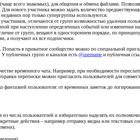
(чаще всего знакомых), для общения и обмена файлами. Позволяю
). Для нового участника можно задать количество предшествующ
С недавних пор только супергруппы используются.
 участников, отличаются от групп возможностью удаления польз
уппой при наступлении определенных событий или изменении на
тличие от групп, вещают в одностороннем порядке, по принцип
и, а получают их все подписчики.
опасть в приватное сообщество можно по специальной пригласи
. У публичных групп и каналов есть
@username
и публичная ссы
честве временного чата. Например, при необходимости переслат
тправки переписки можно пригласить пользователей для совмест
 фантазией пользователя: от временных заметок до логировани
в из числа пользователей и избирательно наделять их полномочи
кретные действия – например отправку медиа или текстовых со
емени).
омления).