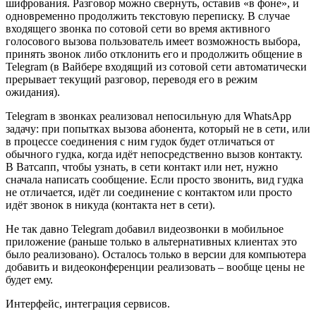
шифрования. Разговор можно свернуть, оставив «в фоне», и
одновременно продолжить текстовую переписку. В случае
входящего звонка по сотовой сети во время активного
голосового вызова пользователь имеет возможность выбора,
принять звонок либо отклонить его и продолжить общение в
Telegram (в Вайбере входящий из сотовой сети автоматически
прерывает текущий разговор, переводя его в режим
ожидания).
Telegram в звонках реализовал непосильную для WhatsApp
задачу: при попытках вызова абонента, который не в сети, или
в процессе соединения с ним гудок будет отличаться от
обычного гудка, когда идёт непосредственно вызов контакту.
В Ватсапп, чтобы узнать, в сети контакт или нет, нужно
сначала написать сообщение. Если просто звонить, вид гудка
не отличается, идёт ли соединение с контактом или просто
идёт звонок в никуда (контакта нет в сети).
Не так давно Telegram добавил видеозвонки в мобильное
приложение (раньше только в альтернативных клиентах это
было реализовано). Осталось только в версии для компьютера
добавить и видеоконференции реализовать – вообще цены не
будет ему.
Интерфейс, интеграция сервисов.