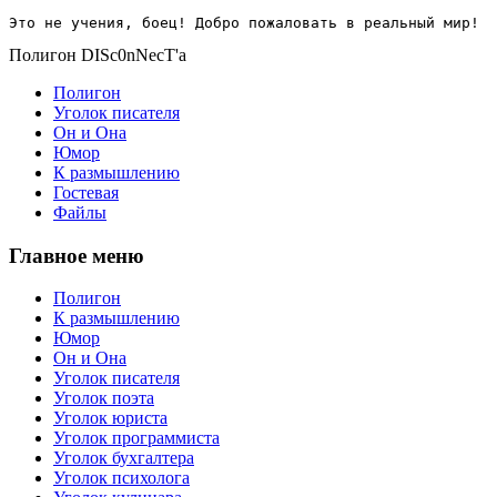
Это не учения, боец! Добро пожаловать в реальный мир!
Полигон DISc0nNecT'a
Полигон
Уголок писателя
Он и Она
Юмор
К размышлению
Гостевая
Файлы
Главное меню
Полигон
К размышлению
Юмор
Он и Она
Уголок писателя
Уголок поэта
Уголок юриста
Уголок программиста
Уголок бухгалтера
Уголок психолога