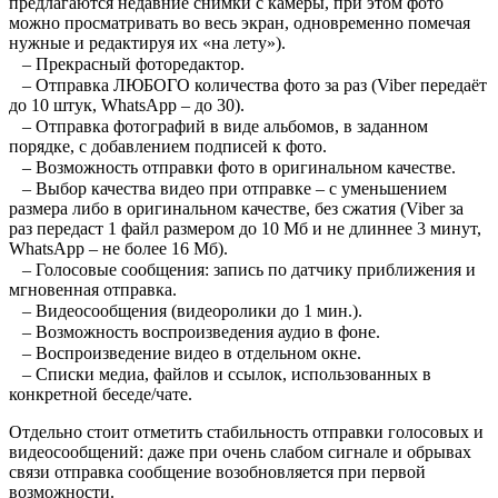
предлагаются недавние снимки с камеры, при этом фото
можно просматривать во весь экран, одновременно помечая
нужные и редактируя их «на лету»).
⠀– Прекрасный фоторедактор.
⠀– Отправка ЛЮБОГО количества фото за раз (Viber передаёт
до 10 штук, WhatsApp – до 30).
⠀– Отправка фотографий в виде альбомов, в заданном
порядке, с добавлением подписей к фото.
⠀– Возможность отправки фото в оригинальном качестве.
⠀– Выбор качества видео при отправке – с уменьшением
размера либо в оригинальном качестве, без сжатия (Viber за
раз передаст 1 файл размером до 10 Мб и не длиннее 3 минут,
WhatsApp – не более 16 Мб).
⠀– Голосовые сообщения: запись по датчику приближения и
мгновенная отправка.
⠀– Видеосообщения (видеоролики до 1 мин.).
⠀– Возможность воспроизведения аудио в фоне.
⠀– Воспроизведение видео в отдельном окне.
⠀– Списки медиа, файлов и ссылок, использованных в
конкретной беседе/чате.
Отдельно стоит отметить стабильность отправки голосовых и
видеосообщений: даже при очень слабом сигнале и обрывах
связи отправка сообщение возобновляется при первой
возможности.