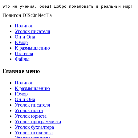
Это не учения, боец! Добро пожаловать в реальный мир!
Полигон DISc0nNecT'a
Полигон
Уголок писателя
Он и Она
Юмор
К размышлению
Гостевая
Файлы
Главное меню
Полигон
К размышлению
Юмор
Он и Она
Уголок писателя
Уголок поэта
Уголок юриста
Уголок программиста
Уголок бухгалтера
Уголок психолога