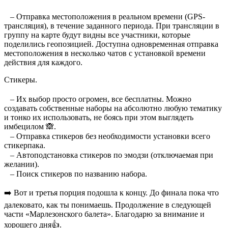
⠀
⠀– Отправка местоположения в реальном времени (GPS-
трансляция), в течение заданного периода. При трансляции в
группу на карте будут видны все участники, которые
поделились геопозицией. Доступна одновременная отправка
местоположения в несколько чатов с установкой времени
действия для каждого.
Стикеры.
⠀
⠀– Их выбор просто огромен, все бесплатны. Можно
создавать собственные наборы на абсолютно любую тематику
и тонко их использовать, не боясь при этом выглядеть
имбецилом 🙈.
⠀– Отправка стикеров без необходимости установки всего
стикерпака.
⠀– Автоподстановка стикеров по эмодзи (отключаемая при
желании).
⠀– Поиск стикеров по названию набора.
➡️ Вот и третья порция подошла к концу. До финала пока что
далековато, как ты понимаешь. Продолжение в следующей
части «Марлезонского балета». Благодарю за внимание и
хорошего дня👍.