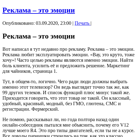
Реклама – это эмоции
Опубликовано: 03.09.2020, 23:00
|
Печать
|
Реклама – это эмоции
Вот написал я тут недавно про рекламу. Реклама – это эмоции.
Реклама любит эксплуатировать эмоции. «Вау, это круто, тоже
хочу»! Часто целью рекламы являются именно эмоции. Найти
боль клиента, усилить её и предложить решение. Маркетинг
для чайников, страница 1.
Тут, в общем-то, логично. Чего ради люди должны выбрать
именно этот телевизор? Он ведь выглядит точно так же, как
99 других телеков. И список функций плюс минус такой же.
Приходится говорить, что этот товар не такой. Он классный,
удобный, красивый, модный, без ГМО, глютена, СМС и
регистрации. Фермерский.
Не помню, рассказывал ли, но года полтора назад один
онлайн-собеседник пытался мне объяснить, почему его V12
лучше моего R4. Это про типы двигателей, если ты не а курсе.
Все доводы парнишки строились на том, как это классно,