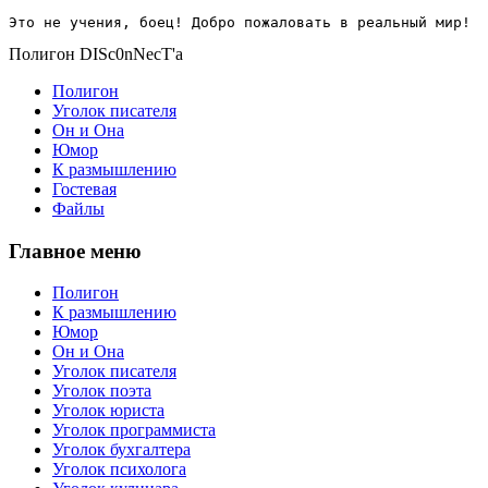
Это не учения, боец! Добро пожаловать в реальный мир!
Полигон DISc0nNecT'a
Полигон
Уголок писателя
Он и Она
Юмор
К размышлению
Гостевая
Файлы
Главное меню
Полигон
К размышлению
Юмор
Он и Она
Уголок писателя
Уголок поэта
Уголок юриста
Уголок программиста
Уголок бухгалтера
Уголок психолога