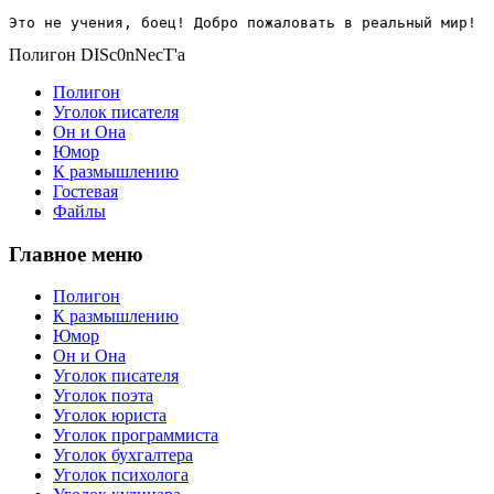
Это не учения, боец! Добро пожаловать в реальный мир!
Полигон DISc0nNecT'a
Полигон
Уголок писателя
Он и Она
Юмор
К размышлению
Гостевая
Файлы
Главное меню
Полигон
К размышлению
Юмор
Он и Она
Уголок писателя
Уголок поэта
Уголок юриста
Уголок программиста
Уголок бухгалтера
Уголок психолога