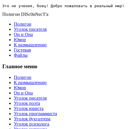
Это не учения, боец! Добро пожаловать в реальный мир!
Полигон DISc0nNecT'a
Полигон
Уголок писателя
Он и Она
Юмор
К размышлению
Гостевая
Файлы
Главное меню
Полигон
К размышлению
Юмор
Он и Она
Уголок писателя
Уголок поэта
Уголок юриста
Уголок программиста
Уголок бухгалтера
Уголок психолога