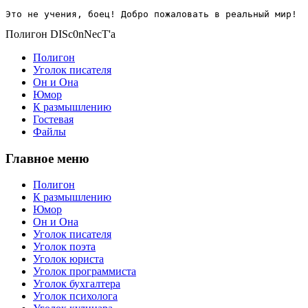
Это не учения, боец! Добро пожаловать в реальный мир!
Полигон DISc0nNecT'a
Полигон
Уголок писателя
Он и Она
Юмор
К размышлению
Гостевая
Файлы
Главное меню
Полигон
К размышлению
Юмор
Он и Она
Уголок писателя
Уголок поэта
Уголок юриста
Уголок программиста
Уголок бухгалтера
Уголок психолога