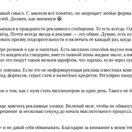
авый смысл. С законом всё понятно, он запрещает любые формы 
лей. Должен, как минимум 😁.
аешься в правдивости рекламного сообщения. То есть всегда. Од
ёзд. Почти всегда звезда в рекламе — это обман. Думаю, есть из
вать призму подозрительности и включать её каждый раз, когда
 роликов о еде и напитках. Есть миллион способов вкусно показа
сто конденсата глицерин, вместо пивной пены жидкое мыло, а в
 но это пишут таким мелким шрифтом, что хорошо, если через лу
и ловушка. Если это не информирующая реклама известных комп
мид, форексов, серых схем и валютных кредитов. Регулярно пишу 
 о том, как с нуля стать миллионером за один день. Такого не б
още замечать рекламные уловки. Включай мозг, чтобы не обману
 решение за несколько секунд до начала мыслительного процесса.
и не давай себя обманывать. Благодарю за внимание к моим тек