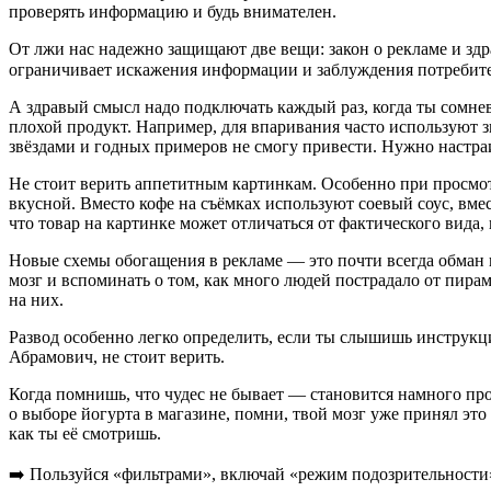
проверять информацию и будь внимателен.
От лжи нас надежно защищают две вещи: закон о рекламе и здр
ограничивает искажения информации и заблуждения потребите
А здравый смысл надо подключать каждый раз, когда ты сомнев
плохой продукт. Например, для впаривания часто используют зв
звёздами и годных примеров не смогу привести. Нужно настраи
Не стоит верить аппетитным картинкам. Особенно при просмотре
вкусной. Вместо кофе на съёмках используют соевый соус, вме
что товар на картинке может отличаться от фактического вида,
Новые схемы обогащения в рекламе — это почти всегда обман 
мозг и вспоминать о том, как много людей пострадало от пира
на них.
Развод особенно легко определить, если ты слышишь инструкции
Абрамович, не стоит верить.
Когда помнишь, что чудес не бывает — становится намного пр
о выборе йогурта в магазине, помни, твой мозг уже принял это
как ты её смотришь.
➡️ Пользуйся «фильтрами», включай «режим подозрительности» 