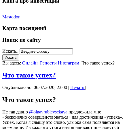
Книга про инвестиции
Mastodon
Карта посещений
Поиск по сайту
Искать...
Вы здесь:
Онлайн
Репосты Инстаграм
Что такое успех?
Что такое успех?
Опубликовано: 06.07.2020, 23:00
|
Печать
|
Что такое успех?
Не так давно
@olgavrublevsckaya
предложила мне
«бесконечно совершенствоваться» для достижения «успеха».
Успех. Когда я слышу это слово, улыбка сама появляется на
моем лице. Из каждого утюга нам впаривают пресловутый