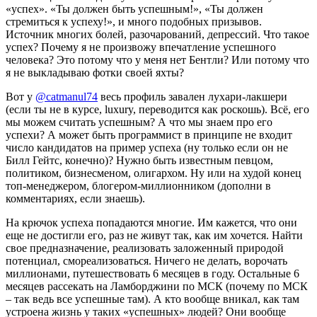
«успех». «Ты должен быть успешным!», «Ты должен
стремиться к успеху!», и много подобных призывов.
Источник многих болей, разочарований, депрессий. Что такое
успех? Почему я не произвожу впечатление успешного
человека? Это потому что у меня нет Бентли? Или потому что
я не выкладываю фотки своей яхты?
Вот у
@catmanul74
весь профиль завален лухари-лакшери
(если ты не в курсе, luxury, переводится как роскошь). Всё, его
мы можем считать успешным? А что мы знаем про его
успехи? А может быть программист в принципе не входит
число кандидатов на пример успеха (ну только если он не
Билл Гейтс, конечно)? Нужно быть известным певцом,
политиком, бизнесменом, олигархом. Ну или на худой конец
топ-менеджером, блогером-миллионником (дополни в
комментариях, если знаешь).
На крючок успеха попадаются многие. Им кажется, что они
еще не достигли его, раз не живут так, как им хочется. Найти
свое предназначение, реализовать заложенный природой
потенциал, смореализоваться. Ничего не делать, ворочать
миллионами, путешествовать 6 месяцев в году. Остальные 6
месяцев рассекать на Ламборджини по МСК (почему по МСК
– так ведь все успешные там). А кто вообще вникал, как там
устроена жизнь у таких «успешных» людей? Они вообще