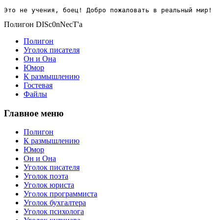
Это не учения, боец! Добро пожаловать в реальный мир!
Полигон DISc0nNecT'a
Полигон
Уголок писателя
Он и Она
Юмор
К размышлению
Гостевая
Файлы
Главное меню
Полигон
К размышлению
Юмор
Он и Она
Уголок писателя
Уголок поэта
Уголок юриста
Уголок программиста
Уголок бухгалтера
Уголок психолога