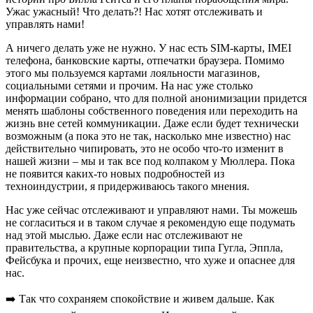
Ужас ужасный! Что делать?! Нас хотят отслеживать и
управлять нами!
А ничего делать уже не нужно. У нас есть SIM-карты, IMEI
телефона, банковские карты, отпечатки браузера. Помимо
этого мы пользуемся картами лояльности магазинов,
социальными сетями и прочим. На нас уже столько
информации собрано, что для полной анонимизации придется
менять шаблоны собственного поведения или переходить на
жизнь вне сетей коммуникации. Даже если будет технически
возможным (а пока это не так, насколько мне известно) нас
действительно чипировать, это не особо что-то изменит в
нашей жизни – мы и так все под колпаком у Мюллера. Пока
не появится каких-то новых подробностей из
техноиндустрии, я придерживаюсь такого мнения.
Нас уже сейчас отслеживают и управляют нами. Ты можешь
не согласиться и в таком случае я рекомендую еще подумать
над этой мыслью. Даже если нас отслеживают не
правительства, а крупные корпорации типа Гугла, Эппла,
Фейсбука и прочих, еще неизвестно, что хуже и опаснее для
нас.
➡️ Так что сохраняем спокойствие и живем дальше. Как