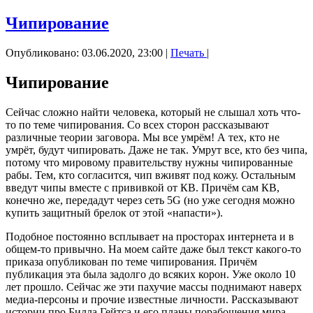
Чипирование
Опубликовано: 03.06.2020, 23:00
|
Печать
|
Чипирование
Сейчас сложно найти человека, который не слышал хоть что-
то по теме чипирования. Со всех сторон рассказывают
различные теории заговора. Мы все умрём! А тех, кто не
умрёт, будут чипировать. Даже не так. Умрут все, кто без чипа,
потому что мировому правительству нужны чипированные
рабы. Тем, кто согласится, чип вживят под кожу. Остальным
введут чипы вместе с прививкой от КВ. Причём сам КВ,
конечно же, передадут через сеть 5G (но уже сегодня можно
купить защитный брелок от этой «напасти»).
Подобное постоянно всплывает на просторах интернета и в
общем-то привычно. На моем сайте даже был текст какого-то
приказа опубликован по теме чипирования. Причём
публикация эта была задолго до всяких корон. Уже около 10
лет прошло. Сейчас же эти пахучие массы поднимают наверх
медиа-персоны и прочие известные личности. Рассказывают
истории про Билла Гейтса и его планы порабощения мира.