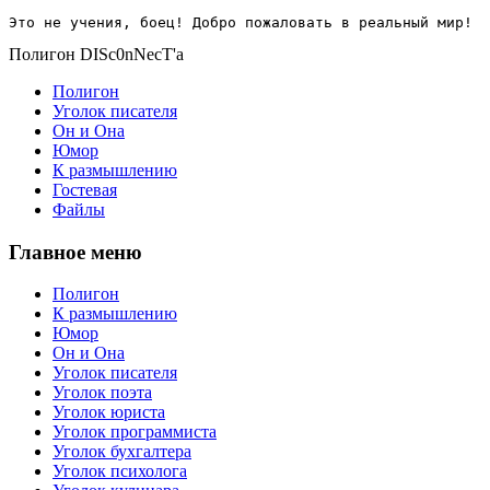
Это не учения, боец! Добро пожаловать в реальный мир!
Полигон DISc0nNecT'a
Полигон
Уголок писателя
Он и Она
Юмор
К размышлению
Гостевая
Файлы
Главное меню
Полигон
К размышлению
Юмор
Он и Она
Уголок писателя
Уголок поэта
Уголок юриста
Уголок программиста
Уголок бухгалтера
Уголок психолога