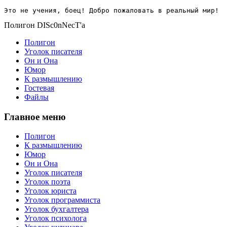
Это не учения, боец! Добро пожаловать в реальный мир!
Полигон DISc0nNecT'a
Полигон
Уголок писателя
Он и Она
Юмор
К размышлению
Гостевая
Файлы
Главное меню
Полигон
К размышлению
Юмор
Он и Она
Уголок писателя
Уголок поэта
Уголок юриста
Уголок программиста
Уголок бухгалтера
Уголок психолога