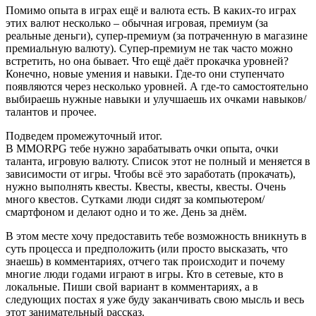
Помимо опыта в играх ещё и валюта есть. В каких-то играх
этих валют несколько – обычная игровая, премиум (за
реальные деньги), супер-премиум (за потраченную в магазине
премиальную валюту). Супер-премиум не так часто можно
встретить, но она бывает. Что ещё даёт прокачка уровней?
Конечно, новые умения и навыки. Где-то они ступенчато
появляются через несколько уровней. А где-то самостоятельно
выбираешь нужные навыки и улучшаешь их очками навыков/
талантов и прочее.
Подведем промежуточный итог.
В MMORPG тебе нужно зарабатывать очки опыта, очки
таланта, игровую валюту. Список этот не полный и меняется в
зависимости от игры. Чтобы всё это заработать (прокачать),
нужно выполнять квесты. Квесты, квесты, квесты. Очень
много квестов. Сутками люди сидят за компьютером/
смартфоном и делают одно и то же. День за днём.
В этом месте хочу предоставить тебе возможность вникнуть в
суть процесса и предположить (или просто высказать, что
знаешь) в комментариях, отчего так происходит и почему
многие люди годами играют в игры. Кто в сетевые, кто в
локальные. Пиши свой вариант в комментариях, а в
следующих постах я уже буду заканчивать свою мысль и весь
этот занимательный рассказ.