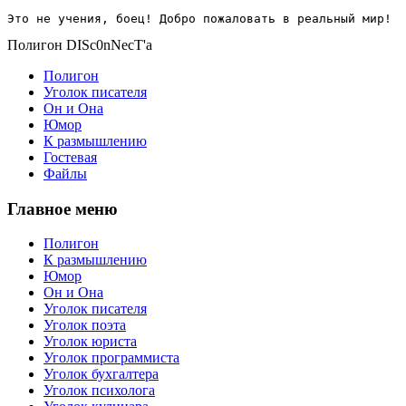
Это не учения, боец! Добро пожаловать в реальный мир!
Полигон DISc0nNecT'a
Полигон
Уголок писателя
Он и Она
Юмор
К размышлению
Гостевая
Файлы
Главное меню
Полигон
К размышлению
Юмор
Он и Она
Уголок писателя
Уголок поэта
Уголок юриста
Уголок программиста
Уголок бухгалтера
Уголок психолога