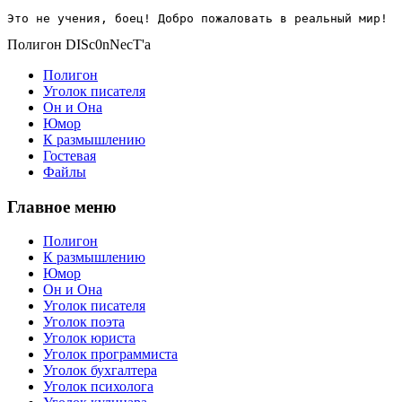
Это не учения, боец! Добро пожаловать в реальный мир!
Полигон DISc0nNecT'a
Полигон
Уголок писателя
Он и Она
Юмор
К размышлению
Гостевая
Файлы
Главное меню
Полигон
К размышлению
Юмор
Он и Она
Уголок писателя
Уголок поэта
Уголок юриста
Уголок программиста
Уголок бухгалтера
Уголок психолога