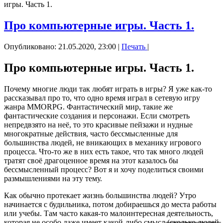
игры. Часть 1.
Про компьютерные игры. Часть 1.
Опубликовано: 21.05.2020, 23:00
|
Печать
|
Про компьютерные игры. Часть 1.
Почему многие люди так любят играть в игры? Я уже как-то
рассказывал про то, что одно время играл в сетевую игру
жанра MMORPG. Фантастический мир, такие же
фантастические создания и персонажи. Если смотреть
непредвзято на неё, то это красивые пейзажи и нудные
многократные действия, часто бессмысленные для
большинства людей, не вникающих в механику игрового
процесса. Что-то же в них есть такое, что так много людей
тратят своё драгоценное время на этот казалось бы
бессмысленный процесс? Вот я и хочу поделиться своими
размышлениями на эту тему.
Как обычно протекает жизнь большинства людей? Утро
начинается с будильника, потом добираешься до места работы
или учебы. Там часто какая-то малоинтересная деятельность,
которая не особо даже имеет какой-либо смысл ̶(̶с̶к̶о̶л̶ь̶к̶о̶ ̶л̶ю̶д̶е̶й̶