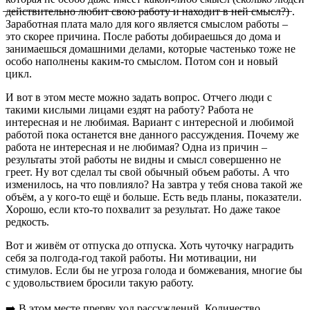
̶д̶е̶й̶с̶т̶в̶и̶т̶е̶л̶ь̶н̶о̶ ̶л̶ю̶б̶и̶т̶ ̶с̶в̶о̶ю̶ ̶р̶а̶б̶о̶т̶у̶ ̶и̶ ̶н̶а̶х̶о̶д̶и̶т̶ ̶в̶ ̶н̶е̶й̶ ̶с̶м̶ы̶с̶л̶?̶)̶ .
Заработная плата мало для кого является смыслом работы –
это скорее причина. После работы добираешься до дома и
занимаешься домашними делами, которые частенько тоже не
особо наполнены каким-то смыслом. Потом сон и новый
цикл.
И вот в этом месте можно задать вопрос. Отчего люди с
такими кислыми лицами ездят на работу? Работа не
интересная и не любимая. Вариант с интересной и любимой
работой пока останется вне данного рассуждения. Почему же
работа не интересная и не любимая? Одна из причин –
результаты этой работы не видны и смысл совершенно не
греет. Ну вот сделал ты свой обычный объем работы. А что
изменилось, на что повлияло? На завтра у тебя снова такой же
объём, а у кого-то ещё и больше. Есть ведь планы, показатели.
Хорошо, если кто-то похвалит за результат. Но даже такое
редкость.
Вот и живём от отпуска до отпуска. Хоть чуточку наградить
себя за полгода-год такой работы. Ни мотивации, ни
стимулов. Если бы не угроза голода и бомжевания, многие бы
с удовольствием бросили такую работу.
➡️ В этом месте прерву ход рассуждений. Количество