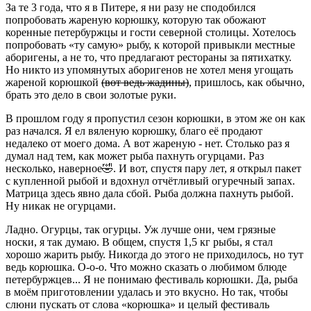
За те 3 года, что я в Питере, я ни разу не сподобился
попробовать жареную корюшку, которую так обожают
коренные петербуржцы и гости северной столицы. Хотелось
попробовать «ту самую» рыбу, к которой привыкли местные
аборигены, а не то, что предлагают рестораны за пятихатку.
Но никто из упомянутых аборигенов не хотел меня угощать
жареной корюшкой
(вот ведь жадины)
, пришлось, как обычно,
брать это дело в свои золотые руки.
В прошлом году я пропустил сезон корюшки, в этом же он как
раз начался. Я ел вяленую корюшку, благо её продают
недалеко от моего дома. А вот жареную - нет. Столько раз я
думал над тем, как может рыба пахнуть огурцами. Раз
несколько, наверное🤣. И вот, спустя пару лет, я открыл пакет
с купленной рыбой и вдохнул отчётливый огуречный запах.
Матрица здесь явно дала сбой. Рыба должна пахнуть рыбой.
Ну никак не огурцами.
Ладно. Огурцы, так огурцы. Уж лучше они, чем грязные
носки, я так думаю. В общем, спустя 1,5 кг рыбы, я стал
хорошо жарить рыбу. Никогда до этого не приходилось, но тут
ведь корюшка. О-о-о. Что можно сказать о любимом блюде
петербуржцев... Я не понимаю фестиваль корюшки. Да, рыба
в моём приготовлении удалась и это вкусно. Но так, чтобы
слюни пускать от слова «корюшка» и целый фестиваль