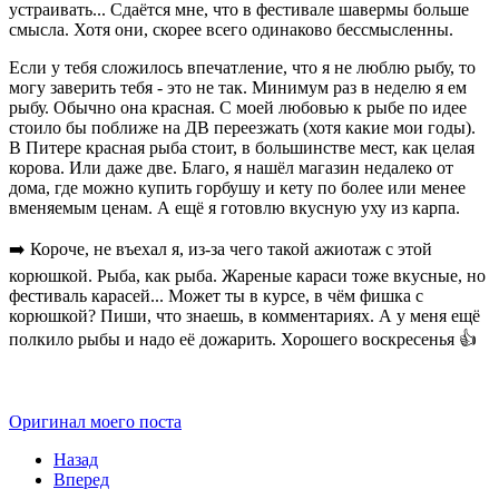
устраивать... Сдаётся мне, что в фестивале шавермы больше
смысла. Хотя они, скорее всего одинаково бессмысленны.
Если у тебя сложилось впечатление, что я не люблю рыбу, то
могу заверить тебя - это не так. Минимум раз в неделю я ем
рыбу. Обычно она красная. С моей любовью к рыбе по идее
стоило бы поближе на ДВ переезжать (хотя какие мои годы).
В Питере красная рыба стоит, в большинстве мест, как целая
корова. Или даже две. Благо, я нашёл магазин недалеко от
дома, где можно купить горбушу и кету по более или менее
вменяемым ценам. А ещё я готовлю вкусную уху из карпа.
➡️ Короче, не въехал я, из-за чего такой ажиотаж с этой
корюшкой. Рыба, как рыба. Жареные караси тоже вкусные, но
фестиваль карасей... Может ты в курсе, в чём фишка с
корюшкой? Пиши, что знаешь, в комментариях. А у меня ещё
полкило рыбы и надо её дожарить. Хорошего воскресенья 👍
Оригинал моего поста
Назад
Вперед