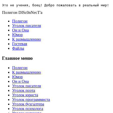
Это не учения, боец! Добро пожаловать в реальный мир!
Полигон DISc0nNecT'a
Полигон
Уголок писателя
Он и Она
Юмор
К размышлению
Гостевая
Файлы
Главное меню
Полигон
К размышлению
Юмор
Он и Она
Уголок писателя
Уголок поэта
Уголок юриста
Уголок программиста
Уголок бухгалтера
Уголок психолога