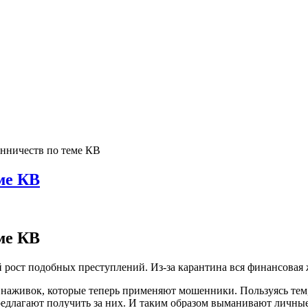
нничеств по теме КВ
ме КВ
ме КВ
ост подобных преступлений. Из-за карантина вся финансовая ж
 наживок, которые теперь применяют мошенники. Пользуясь тем,
редлагают получить за них. И таким образом выманивают личны