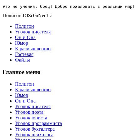
Это не учения, боец! Добро пожаловать в реальный мир!
Полигон DISc0nNecT'a
Полигон
Уголок писателя
Он и Она
Юмор
К размышлению
Гостевая
Файлы
Главное меню
Полигон
К размышлению
Юмор
Он и Она
Уголок писателя
Уголок поэта
Уголок юриста
Уголок программиста
Уголок бухгалтера
Уголок психолога