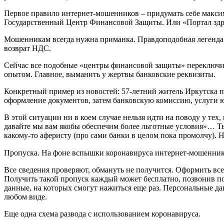
Первое правило интернет-мошенников – придумать себе максим
Государственный Центр Финансовой Защиты. Или «Портал зд
Мошенникам всегда нужна приманка. Правдоподобная легенда
возврат НДС.
Сейчас все подобные «центры финансовой защиты» переключили
опытом. Главное, выманить у жертвы банковские реквизиты.
Конкретный пример из новостей: 57-летний житель Иркутска по
оформление документов, затем банковскую комиссию, услуги юри
В этой ситуации ни в коем случае нельзя идти на поводу у тех,
давайте мы вам якобы обеспечим более льготные условия»… Ты 
какому-то аферисту (про сами банки в целом пока промолчу). Н
Пропуска. На фоне вспышки коронавируса интернет-мошенник
Все сведения проверяют, обмануть не получится. Оформить все
Получить такой пропуск каждый может бесплатно, позвонив по
данные, на которых смогут нажиться еще раз. Персональные 
любом виде.
Еще одна схема развода с использованием коронавируса.