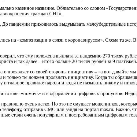
ально казенное название. Обязательно со словом «Государстве
равоохранения граждан СНГ».
. До пандемии приходилось выдумывать малоубедительные истор
сь на «компенсации в связи с коронавирусом». Схема та же. В
верил, что ему положена выплата за пандемию 270 тысяч рублей
ста и так далее – итого больше 20 тысяч рублей за 9 платежей.
 кто проявляет со своей стороны инициативу – «а вот давайте мы
и только ты должен проявлять инициативу. Когда ты обращаешьс
у и главное правило: пароли и коды не называть никому и никог
и готовы «помочь» и в оформлении цифровых пропусков. Недор
 правильно очень легко. Но это не смущает мошенников, которые
 телефону, отправив СМС или зайдя на портал mos.ru. Важно, ч
данные стали очень популярным и востребованным цифровым тов