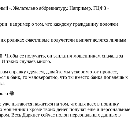
нный». Желательно аббревиатуру. Например, ГЦФЗ -
ии, например о том, что каждому гражданину положен
 их роликах счастливые получатели выплат делятся личным
. Чтобы ее получить, он заплатил мошенникам сначала за
 И таких случаев много.
 вам справку сделаем, давайте мы ускорим этот процесс,
я в банк, то маловероятно, что ты вместо банка попадёшь к
да.
ого 😁.
 уже пытаются нажиться на том, что для всех в новинку.
то мошенники кроме твоих денег получат еще и персональные
аром. Весь Даркнет сейчас полон персональных данных в