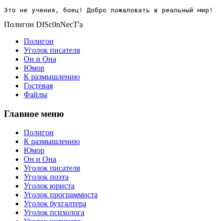
Это не учения, боец! Добро пожаловать в реальный мир!
Полигон DISc0nNecT'a
Полигон
Уголок писателя
Он и Она
Юмор
К размышлению
Гостевая
Файлы
Главное меню
Полигон
К размышлению
Юмор
Он и Она
Уголок писателя
Уголок поэта
Уголок юриста
Уголок программиста
Уголок бухгалтера
Уголок психолога