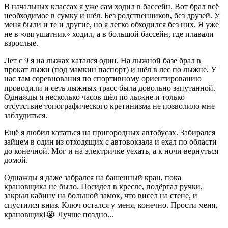
В начальных классах я уже сам ходил в бассейн. Вот брал всё
необходимое в сумку и шёл. Без родственников, без друзей. У
меня были и те и другие, но я легко обходился без них. Я уже
не в «лягушатник» ходил, а в большой бассейн, где плавали
взрослые.
Лет с 9 я на лыжах катался один. На лыжной базе брал в
прокат лыжи (под мамкин паспорт) и шёл в лес по лыжне. У
нас там соревнования по спортивному ориентированию
проводили и сеть лыжных трасс была довольно запутанной.
Однажды я несколько часов шёл по лыжне и только
отсутствие топографического кретинизма не позволило мне
заблудиться.
Ещё я любил кататься на пригородных автобусах. Забирался
зайцем в один из отходящих с автовокзала и ехал по области
до конечной. Мог и на электричке уехать, а к ночи вернуться
домой.
Однажды я даже забрался на башенный кран, пока
крановщика не было. Посидел в кресле, подёргал ручки,
закрыл кабину на большой замок, что висел на стене, и
спустился вниз. Ключ остался у меня, конечно. Прости меня,
крановщик!😭 Лучше поздно...