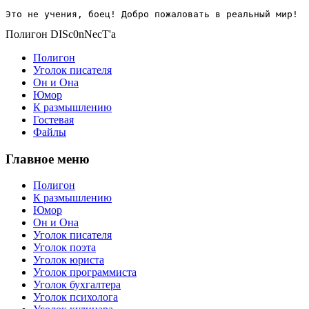
Это не учения, боец! Добро пожаловать в реальный мир!
Полигон DISc0nNecT'a
Полигон
Уголок писателя
Он и Она
Юмор
К размышлению
Гостевая
Файлы
Главное меню
Полигон
К размышлению
Юмор
Он и Она
Уголок писателя
Уголок поэта
Уголок юриста
Уголок программиста
Уголок бухгалтера
Уголок психолога