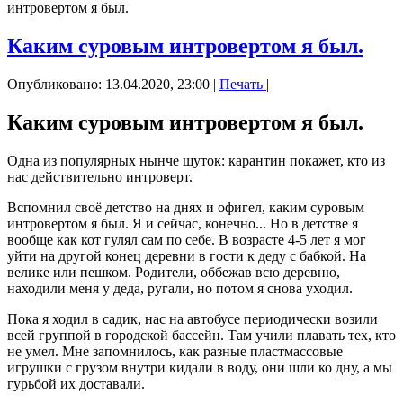
интровертом я был.
Каким суровым интровертом я был.
Опубликовано: 13.04.2020, 23:00
|
Печать
|
Каким суровым интровертом я был.
Одна из популярных нынче шуток: карантин покажет, кто из
нас действительно интроверт.
Вспомнил своё детство на днях и офигел, каким суровым
интровертом я был. Я и сейчас, конечно... Но в детстве я
вообще как кот гулял сам по себе. В возрасте 4-5 лет я мог
уйти на другой конец деревни в гости к деду с бабкой. На
велике или пешком. Родители, оббежав всю деревню,
находили меня у деда, ругали, но потом я снова уходил.
Пока я ходил в садик, нас на автобусе периодически возили
всей группой в городской бассейн. Там учили плавать тех, кто
не умел. Мне запомнилось, как разные пластмассовые
игрушки с грузом внутри кидали в воду, они шли ко дну, а мы
гурьбой их доставали.