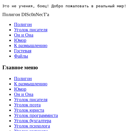
Это не учения, боец! Добро пожаловать в реальный мир!
Полигон DISc0nNecT'a
Полигон
Уголок писателя
Он и Она
Юмор
К размышлению
Гостевая
Файлы
Главное меню
Полигон
К размышлению
Юмор
Он и Она
Уголок писателя
Уголок поэта
Уголок юриста
Уголок программиста
Уголок бухгалтера
Уголок психолога