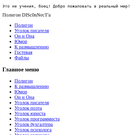
Это не учения, боец! Добро пожаловать в реальный мир!
Полигон DISc0nNecT'a
Полигон
Уголок писателя
Он и Она
Юмор
К размышлению
Гостевая
Файлы
Главное меню
Полигон
К размышлению
Юмор
Он и Она
Уголок писателя
Уголок поэта
Уголок юриста
Уголок программиста
Уголок бухгалтера
Уголок психолога