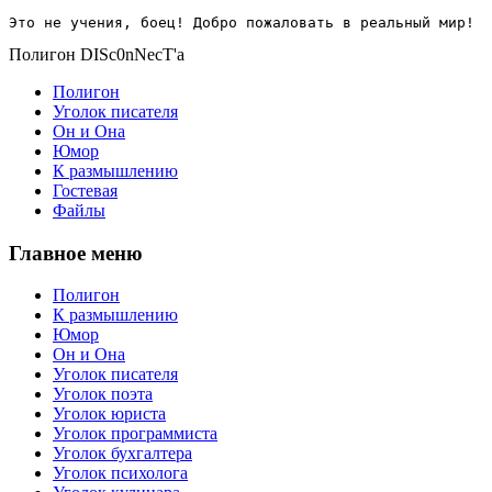
Это не учения, боец! Добро пожаловать в реальный мир!
Полигон DISc0nNecT'a
Полигон
Уголок писателя
Он и Она
Юмор
К размышлению
Гостевая
Файлы
Главное меню
Полигон
К размышлению
Юмор
Он и Она
Уголок писателя
Уголок поэта
Уголок юриста
Уголок программиста
Уголок бухгалтера
Уголок психолога