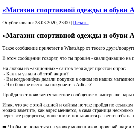
«Магазин спортивной одежды и обуви Ad
Опубликовано: 28.03.2020, 23:00
|
Печать
|
«Магазин спортивной одежды и обуви Ad
Такое сообщение прилетает в WhatsApp от твоего друга/подруги
В этом сообщении говорят, что ты прошёл «квалификацию на по
На любом из «акционных» сайтов тебя ждёт простой опрос:
- Как вы узнали об этой акции?
- Вы когда-нибудь делали покупки в одном из наших магазинов
- Что больше всего вы покупаете в Adidas?
Пройдя тест появляется заветное сообщение о выигрыше пары к
Итак, что же с этой акцией и сайтам не так: пройдя по ссылка
можно заметить, как адрес меняется, а сама страница нескольк
через все редиректы, мошенники попытаются развести тебя на 
➡️ Чтобы не попасться на уловку мошенников проверяй акции 