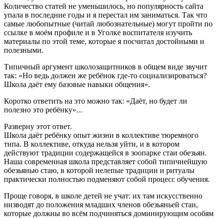
Количество статей не уменьшилось, но популярность сайта
упала в последние годы и я перестал им заниматься. Так что
самые любопытные (читай любознательные) могут пройти по
ссылке в моём профиле и в Уголке воспитателя изучить
материалы по этой теме, которые я посчитал достойными и
полезными.
Типичный аргумент школозащитников в общем виде звучит
так: «Но ведь должен же ребёнок где-то социализироваться?
Школа даёт ему базовые навыки общения».
Коротко ответить на это можно так: «Даёт, но будет ли
полезно это ребёнку»...
Разверну этот ответ.
Школа даёт ребёнку опыт жизни в коллективе тюремного
типа. В коллективе, откуда нельзя уйти, и в котором
действуют традиции содержащейся в зоопарке стаи обезьян.
Наша современная школа представляет собой типичнейшую
обезьянью стаю, в которой нелепые традиции и ритуалы
практически полностью подменяют собой процесс обучения.
Проще говоря, в школе детей не учат: их там искусственно
низводят до положения младших членов обезьяньей стаи,
которые должны во всём подчиняться доминирующим особям