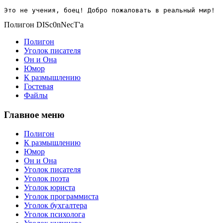
Это не учения, боец! Добро пожаловать в реальный мир!
Полигон DISc0nNecT'a
Полигон
Уголок писателя
Он и Она
Юмор
К размышлению
Гостевая
Файлы
Главное меню
Полигон
К размышлению
Юмор
Он и Она
Уголок писателя
Уголок поэта
Уголок юриста
Уголок программиста
Уголок бухгалтера
Уголок психолога