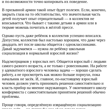
и по-возможности точно копировать их поведение.
В призывной армии такой опыт будет полезен. Если, конечно,
закрыть глаза на то обстоятельство, что значительная часть
детей получает опыт отрицательный — в коллектив не
вписывается. Что бывает с такими детьми в армии или в
тюрьме можешь почитать в жёлтой прессе.
Однако пусть даже ребёнок в коллектив успешно вписался.
Допустим, коллектив был настолько хорошим, что даже через
двадцать лет после школы общается с одноклассниками.
Давай задумаемся — нужна ли ребёнку школьная
социализация в нормальной взрослой жизни?
Надсмотрщиков у взрослых нет. Общается взрослый с людьми
самого разного возраста, а не только с ровесниками. На работе
у адекватного взрослого человека задача — хорошо сделать
работу, а не просмотреть как можно больше порнухи, пока
начальник не засёк. И, главное, по-настоящему взрослый
человек должен уметь принимать решения самостоятельно и
класть прибор на мнение окружающих. У окончившего школу
конформиста с самостоятельным принятием решений обычно
проблемы.
Проще говоря, определённую извращённую социализацию