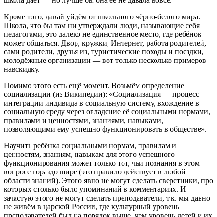
школа даёт — но лучше бы она её не давала вовсе.
Кроме того, давай уйдём от школьного чёрно-белого мира.
Школа, что бы там ни утверждали люди, называющие себя
педагогами, это далеко не единственное место, где ребёнок
может общаться. Двор, кружки, Интернет, работа родителей,
сами родители, друзья из, туристические походы и поездки,
молодёжные организации — вот только несколько примеров
навскидку.
Помимо этого есть ещё момент. Возьмём определение
социализации (из Википедии): «Социализация — процесс
интеграции индивида в социальную систему, вхождение в
социальную среду через овладение её социальными нормами,
правилами и ценностями, знаниями, навыками,
позволяющими ему успешно функционировать в обществе».
Научить ребёнка социальными нормам, правилам и
ценностям, знаниям, навыкам для этого успешного
функционирования может только тот, чьи познания в этом
вопросе гораздо шире (это правило действует в любой
области знаний). Этого явно не могут сделать сверстники, про
которых столько было упоминаний в комментариях. И
зачастую этого не могут сделать преподаватели, т.к. мы давно
не живём в царской России, где культурный уровень
преподавателей был на порядок выше, чем уровень детей и их