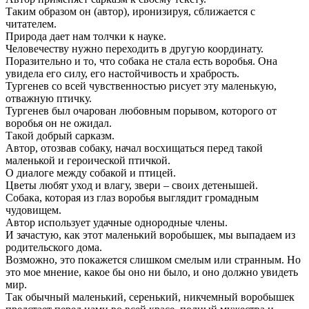
Таким образом он (автор), иронизируя, сближается с
читателем.
Природа дает нам толчки к науке.
Человечеству нужно переходить в другую координату.
Поразительно и то, что собака не стала есть воробья. Она
увидела его силу, его настойчивость и храбрость.
Тургенев со всей чувственностью рисует эту маленькую,
отважную птичку.
Тургенев был очарован любовным порывом, которого от
воробья он не ожидал.
Такой добрый сарказм.
Автор, отозвав собаку, начал восхищаться перед такой
маленькой и героической птичкой.
О диалоге между собакой и птицей.
Цветы любят уход и влагу, звери – своих детенышей.
Собака, которая из глаз воробья выглядит громадным
чудовищем.
Автор использует удачные однородные члены.
И зачастую, как этот маленький воробышек, мы выпадаем из
родительского дома.
Возможно, это покажется слишком смелым или странным. Но
это мое мнение, какое бы оно ни было, и оно должно увидеть
мир.
Так обычный маленький, серенький, никчемный воробышек