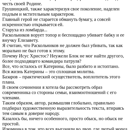
честь своей Родине.
Грушницкий, также характеризуя свое поколение, наделен
подлым и мстительным характером.
Главный герой не старается обмануть бумагу, а совсей
искренностью открывается ей.
Старуха из ломбарда...
Раскольников ворует топор и беспощадно убивает бабку и ее
внучку Елизавету.
Я считаю, что Раскольников не должен был убивать, так как
морально не был готов к этому.
Почему Исус Христос? Неужели Блок не мог найти другого,
более подходящего командира патруля?
Все, что осталось от Катерины, было разбито и истоптано.
Вся жизнь Катерины – это сплошная молитва.
Базаров – практический осуществитель, воплотитель этого
плана.
В своем сочинении я хотела бы рассмотреть образ
современника со стороны семьи, взаимоотношений с его
членами.
Таким образом, автор, размышляя глобально, правильно
подбирал художественную выразительность текста, втираясь
тем самым в доверие народу.
Казалось бы, ничего особенного, просто обыск, но обыск не
простой.
Изюминка в том, что всех выгоняли во двор, где лютый мороз