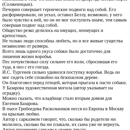
(Солженицын).
Печорин совершает героические подвиги над собой. Его
расформировали, он уехал, оставил Беллу, возможно, у него
было чувство к ней, но он не мог поступить иначе, тем самым
совершая подвиг над собой.
Общество резко делилось на имущих, неимущих и
крепостных.
Не только люди способны любить, но и все живые существа
независимо от размера.
Всего лишь одного укуса собаки было достаточно для
лишения жизни воробья.
Пес почувствовал силу сильнее его воли, сбросившая его
туда, в низ с его гнезда.
И.С. Тургенев сильно удивился поступку воробья. Ведь он
мог сидеть себе спокойно на безопасном дереве.
Он благоговел перед птицей, которая прыгала к пасти собаки.
У Базарова художественная могила (автор указывает на
оградку).
Можно сказать, что кладбище стало вторым домом для
Евгения Базарова.
В пьесе Грибоедова Раскольников несся из Европы в Москву
на крыльях любви.
Автор с сарказмом говорит, что, сколько бы родители ни
молились, сколько бы ни плакали, их сына уже не вернуть.
Автор применяет сарказм к своему тексту.