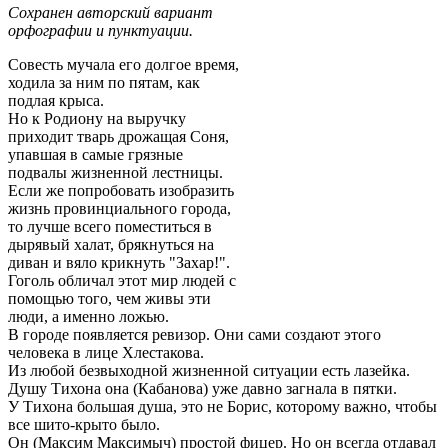
Сохранен авторский вариант
орфографии и пунктуации.
Совесть мучала его долгое время,
ходила за ним по пятам, как
подлая крыса.
Но к Родиону на выручку
приходит тварь дрожащая Соня,
упавшая в самые грязные
подвалы жизненной лестницы.
Если же попробовать изобразить
жизнь провинциального города,
то лучше всего поместиться в
дырявый халат, брякнуться на
диван и вяло крикнуть "Захар!".
Гоголь обличал этот мир людей с
помощью того, чем живы эти
люди, а именно ложью.
В городе появляется ревизор. Они сами создают этого
человека в лице Хлестакова.
Из любой безвыходной жизненной ситуации есть лазейка.
Душу Тихона она (Кабанова) уже давно загнала в пятки.
У Тихона большая душа, это не Борис, которому важно, чтобы
все шито-крыто было.
Он (Максим Максимыч) простой фицер. Но он всегда отдавал