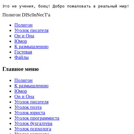
Это не учения, боец! Добро пожаловать в реальный мир!
Полигон DISc0nNecT'a
Полигон
Уголок писателя
Он и Она
Юмор
К размышлению
Гостевая
Файлы
Главное меню
Полигон
К размышлению
Юмор
Он и Она
Уголок писателя
Уголок поэта
Уголок юриста
Уголок программиста
Уголок бухгалтера
Уголок психолога