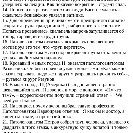
умершего на лекции. Как показало вскрытие – студент спал.
14. Попытка вскрытия сантехника дяди Васи не удалась –
скальпель безнадёжно увязал в ватнике.
15. Для определения причины смерти предпринята попытка
вскрытия трупа гражданина Н., найденного в лесополосе.
Попытка провалилась, скальпель напрочь затупливается об
топор, торчащий из груди трупа.
16. Патологоанатом отказался вскрывать повешенного,
мотивируя это тем, что «труп вертится».
17. Патологоанатом Н. на спор вскрывал трупы от ключицы
до паха любимым эспадоном.
18. Кровавый маньяк города Н. оказался патологоанатомом
Разделайко. Он был горячо осужден коллегами: «Как можно
сразу вскрывать, надо же и другим разрешить проявить себя»,
– ругался хирург Резунов.
19. В морг города Щ (Америка) был доставлен странно
шевелящийся труп. На звонок в морг с вопросом: «Ну что
там?», – корреспонденты получили странный ответ, – «We
need your brain.»
20. На вопрос, почему же он выбрал такую профессию,
Патологоанатом Парабираев отвечал: «Я как бы и доктор, а
клиенты тихие, и претензий нет.»
21. Патологоанатом Петров собрал труп человека, упавшего с
двадцать пятого этажа, в аккуратную кучку лопатой и только
потом вскрыл.