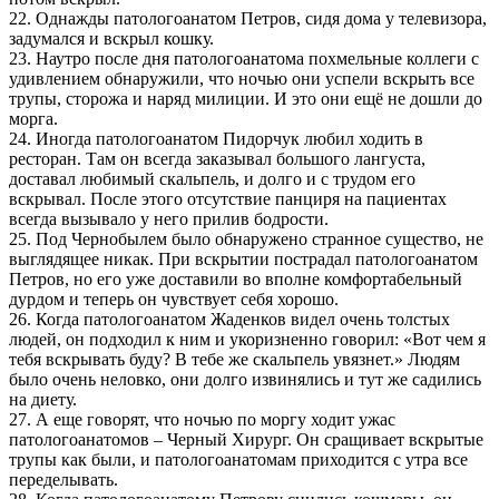
22. Однажды патологоанатом Петров, сидя дома у телевизора,
задумался и вскрыл кошку.
23. Наутро после дня патологоанатома похмельные коллеги с
удивлением обнаружили, что ночью они успели вскрыть все
трупы, сторожа и наряд милиции. И это они ещё не дошли до
морга.
24. Иногда патологоанатом Пидорчук любил ходить в
ресторан. Там он всегда заказывал большого лангуста,
доставал любимый скальпель, и долго и с трудом его
вскрывал. После этого отсутствие панциря на пациентах
всегда вызывало у него прилив бодрости.
25. Под Чернобылем было обнаружено странное существо, не
выглядящее никак. При вскрытии пострадал патологоанатом
Петров, но его уже доставили во вполне комфортабельный
дурдом и теперь он чувствует себя хорошо.
26. Когда патологоанатом Жаденков видел очень толстых
людей, он подходил к ним и укоризненно говорил: «Вот чем я
тебя вскрывать буду? В тебе же скальпель увязнет.» Людям
было очень неловко, они долго извинялись и тут же садились
на диету.
27. А еще говорят, что ночью по моргу ходит ужас
патологоанатомов – Черный Хирург. Он сращивает вскрытые
трупы как были, и патологоанатомам приходится с утра все
переделывать.