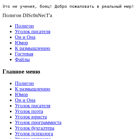
Это не учения, боец! Добро пожаловать в реальный мир!
Полигон DISc0nNecT'a
Полигон
Уголок писателя
Он и Она
Юмор
К размышлению
Гостевая
Файлы
Главное меню
Полигон
К размышлению
Юмор
Он и Она
Уголок писателя
Уголок поэта
Уголок юриста
Уголок программиста
Уголок бухгалтера
Уголок психолога