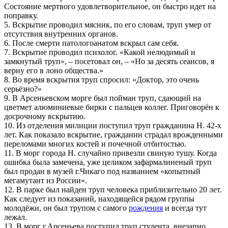
Состояние мертвого удовлетворительное, он быстро идет на
поправку.
5. Вскрытие проводил мясник, по его словам, труп умер от
отсутствия внутренних органов.
6. После смерти патологоанатом вскрыл сам себя.
7. Вскрытие проводил психолог. «Какой нелюдимый и
замкнутый труп», – посетовал он, – «Но за десять сеансов, я
верну его в лоно общества.»
8. Во время вскрытия труп спросил: «Доктор, это очень
серьёзно?»
9. В Арсеньевском морге был пойман труп, сдающий на
цветмет алюминиевые бирки с пальцев коллег. Приговорён к
досрочному вскрытию.
10. Из отделения милиции поступил труп гражданина Н. 42-х
лет. Как показало вскрытие, гражданин страдал врожденными
переломами многих костей и почечной отбитостью.
11. В морг города Н. случайно привезли свиную тушу. Когда
ошибка была замечена, уже целиком зафармалиненый труп
был продан в музей г.Чикаго под названием «копытный
мегамутант из России».
12. В парке был найден труп человека приблизительно 20 лет.
Как следует из показаний, находящейся рядом группы
молодёжи, он был трупом с самого
рождения
и всегда тут
лежал.
13. В морг г.Арсеньева поступил труп студента, внезапно