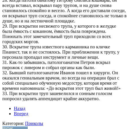
28. Когда патологоанатому Петрову снились кошмары, он
всегда вставал, вскрывал пару трупов, и на душе снова
становилось спокойно и весело. А когда его доставали соседи,
он вскрывал труп соседа, и спокойнее становилось не только в
душе, но и на лестничной площадке.
29. При вскрытии несвежего трупа, у которого в желудке
была ёмкость с кокаином, ёмкость была повреждена.
Понюхать этот замечательный труп приходили со всех
городских моргов.
30. Вскрытие трупа известного карманника по кличке
Пианист, так и не состоялось. При приближении к трупу, у
персонала пропадал инструмент и личные вещи.
31. Как-то забывшись, патологоанатом Петров вскрыл
пирожок с ливером и собрал органы как были.
32. Бывший патологоанатом Иванов пошел в хирурги. Он
оказался гениальным врачом, но всегда на операции брал с
собой специально обученную медсестру, которая время от
времени напоминала: «До вскрытия этот труп был живой!»
33. При вскрытии труп зашевелился и сонным голосом
попросил удалять аппендицит крайне аккуратно.
Назад
Вперед
Категория:
Приколы