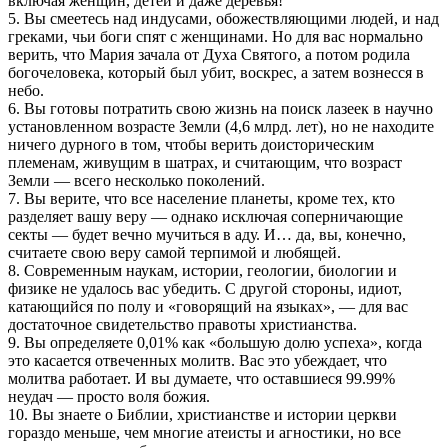
включая женщин, детей и даже деревья!
5. Вы смеетесь над индусами, обожествляющими людей, и над
греками, чьи боги спят с женщинами. Но для вас нормально
верить, что Мария зачала от Духа Святого, а потом родила
богочеловека, который был убит, воскрес, а затем вознесся в
небо.
6. Вы готовы потратить свою жизнь на поиск лазеек в научно
установленном возрасте Земли (4,6 млрд. лет), но не находите
ничего дурного в том, чтобы верить доисторическим
племенам, живущим в шатрах, и считающим, что возраст
Земли — всего несколько поколений.
7. Вы верите, что все население планеты, кроме тех, кто
разделяет вашу веру — однако исключая соперничающие
секты — будет вечно мучиться в аду. И… да, вы, конечно,
считаете свою веру самой терпимой и любящей.
8. Современным наукам, истории, геологии, биологии и
физике не удалось вас убедить. С другой стороны, идиот,
катающийся по полу и «говорящий на языках», — для вас
достаточное свидетельство правоты христианства.
9. Вы определяете 0,01% как «большую долю успеха», когда
это касается отвеченных молитв. Вас это убеждает, что
молитва работает. И вы думаете, что оставшиеся 99.99%
неудач — просто воля божия.
10. Вы знаете о Библии, христианстве и истории церкви
гораздо меньше, чем многие атеисты и агностики, но все