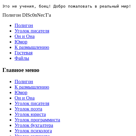
Это не учения, боец! Добро пожаловать в реальный мир!
Полигон DISc0nNecT'a
Полигон
Уголок писателя
Он и Она
Юмор
К размышлению
Гостевая
Файлы
Главное меню
Полигон
К размышлению
Юмор
Он и Она
Уголок писателя
Уголок поэта
Уголок юриста
Уголок программиста
Уголок бухгалтера
Уголок психолога