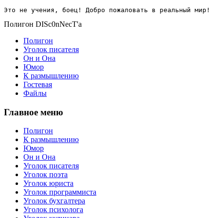
Это не учения, боец! Добро пожаловать в реальный мир!
Полигон DISc0nNecT'a
Полигон
Уголок писателя
Он и Она
Юмор
К размышлению
Гостевая
Файлы
Главное меню
Полигон
К размышлению
Юмор
Он и Она
Уголок писателя
Уголок поэта
Уголок юриста
Уголок программиста
Уголок бухгалтера
Уголок психолога