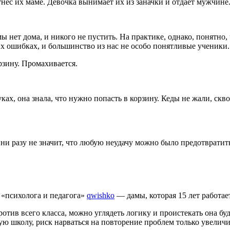
тнёс их маме. Девочка вынимает их из заначки и отдаёт мужчине
мы нет дома, и никого не пустить. На практике, однако, понятно
оих ошибках, и большинство из нас не особо понятливые ученики.
рзину. Промахивается.
уках, она знала, что нужно попасть в корзину. Кеды не жали, ск
то ни разу не значит, что любую неудачу можно было предотврати
 «психолога и педагога»
qwishko
— дамы, которая 15 лет работает
ротив всего класса, можно углядеть логику и проистекать она бу
гую школу, риск нарваться на повторение проблем только увелич