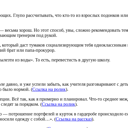
щих. Глупо рассчитывать, что кто-то из взрослых подонков или 
весьма хорош. Но этот способ, увы, сложно рекомендовать тем, 
авающим тренером под рукой.
, который даст тумаков социализирующим тебя одноклассникам 
ший брат или папа-прокурор.
Вылезти из воды». То есть, перевестисть в другую школу.
ле давно, и уже успели забыть, как учителя разговаривают с де
о было нормой. (
Ссылка на ролик
).
Швеции. Всё так, как я примерно и планировал. Что-то среднее м
следят за порядком. (
Ссылка на ролик
).
ло — потрошение портфелей и курток в гардеробе происходило е
 носили одежду с собой…». (
Ссылка на рассказ
).