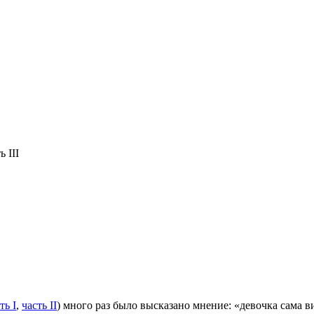
 III
ть I
,
часть II
) много раз было высказано мнение: «девочка сама в