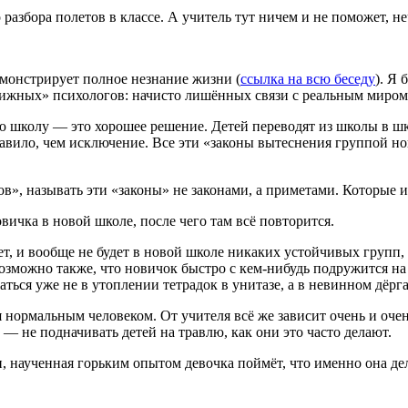
 разбора полетов в классе. А учитель тут ничем и не поможет, н
емонстрирует полное незнание жизни (
ссылка на всю беседу
). Я 
нижных» психологов: начисто лишённых связи с реальным миром
ую школу — это хорошее решение. Детей переводят из школы в шк
авило, чем исключение. Все эти «законы вытеснения группой но
», называть эти «законы» не законами, а приметами. Которые и
вичка в новой школе, после чего там всё повторится.
ет, и вообще не будет в новой школе никаких устойчивых групп
озможно также, что новичок быстро с кем-нибудь подружится на 
ться уже не в утоплении тетрадок в унитазе, а в невинном дёрга
я нормальным человеком. От учителя всё же зависит очень и оч
 — не подначивать детей на травлю, как они это часто делают.
и, наученная горьким опытом девочка поймёт, что именно она де