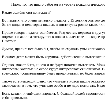
Плохо то, что никто работает на уровне психологического
Какие ошибки она допускает?
Во-первых, что очень печально, педагог с 15-летним опытом д
бы не видел в некоторых школах и институтах ровно таких «к
Проще говоря, педагог ошибается. Разумеется, перевод в друг
нормально акклиматизируется в новом коллективе — скорее пр
Ньютона.
Думаю, правильнее было бы, чтобы не смущать умы «психологов
В самом деле: может быть «группа» действительно вытеснит но
Однако, может быть, никто и не будет новичка вытеснять. Мож
интересам, которые не особо будут интересоваться новичком. В
возможно, «социализация» будет продолжаться, но будет выража
Также есть неплохой шанс, что учитель в новой школе окажетс
заключается в том, что учителю особо и не надо помогать. Надо
Есть, кстати, и ещё один вариант. С большой долей вероятност
себя правильно.