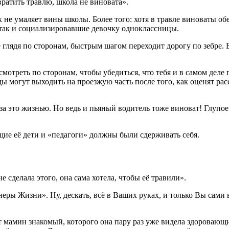
вратить травлю, школа не виновата».
к не умаляет вины школы. Более того: хотя в травле виноваты об
 так и социализировавшие девочку одноклассницы.
 глядя по сторонам, быстрым шагом переходит дорогу по зебре. 
мотреть по сторонам, чтобы убедиться, что тебя и в самом дел
ы могут выходить на проезжую часть после того, как оценят ра
за это жизнью. Но ведь и пьяный водитель тоже виноват! Глупо
ящие её дети и «педагоги» должны были сдерживать себя.
 сделала этого, она сама хотела, чтобы её травили».
еры Жизни». Ну, дескать, всё в Ваших руках, и только Вы сами 
т мамин знакомый, которого она пару раз уже видела здоровающи