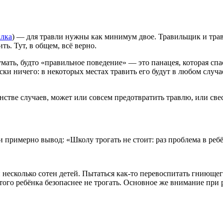
лка
) — для травли нужны как минимум двое. Травильщик и тр
ь. Тут, в общем, всё верно.
умать, будто «правильное поведение» — это панацея, которая спа
ски ничего: в некоторых местах травить его будут в любом случае
тве случаев, может или совсем предотвратить травлю, или свес
примерно вывод: «Школу трогать не стоит: раз проблема в ребё
и несколько сотен детей. Пытаться как-то перевоспитать гниюще
этого ребёнка безопаснее не трогать. Основное же внимание при