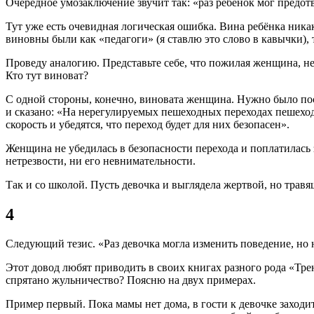
Очередное умозаключение звучит так: «раз ребёнок мог предот
Тут уже есть очевидная логическая ошибка. Вина ребёнка ника
виновны были как «педагоги» (я ставлю это слово в кавычки),
Проведу аналогию. Представьте себе, что пожилая женщина, не
Кто тут виноват?
С одной стороны, конечно, виновата женщина. Нужно было пос
и сказано: «На нерегулируемых пешеходных переходах пешеход
скорость и убедятся, что переход будет для них безопасен».
Женщина не убедилась в безопасности перехода и поплатилась 
нетрезвости, ни его невнимательности.
Так и со школой. Пусть девочка и выглядела жертвой, но трав
4
Следующий тезис. «Раз девочка могла изменить поведение, но не
Этот довод любят приводить в своих книгах разного рода «Трен
спрятано жульничество? Поясню на двух примерах.
Пример первый. Пока мамы нет дома, в гости к девочке заходи