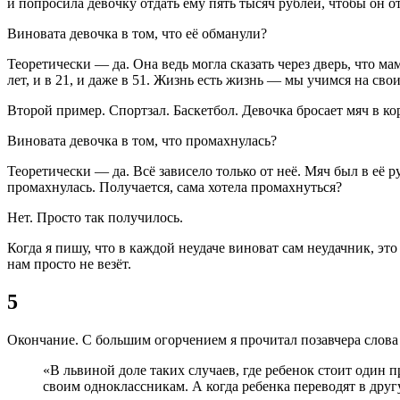
и попросила девочку отдать ему пять тысяч рублей, чтобы он о
Виновата девочка в том, что её обманули?
Теоретически — да. Она ведь могла сказать через дверь, что ма
лет, и в 21, и даже в 51. Жизнь есть жизнь — мы учимся на св
Второй пример. Спортзал. Баскетбол. Девочка бросает мяч в ко
Виновата девочка в том, что промахнулась?
Теоретически — да. Всё зависело только от неё. Мяч был в её р
промахнулась. Получается, сама хотела промахнуться?
Нет. Просто так получилось.
Когда я пишу, что в каждой неудаче виноват сам неудачник, э
нам просто не везёт.
5
Окончание. С большим огорчением я прочитал позавчера слова
«В львиной доле таких случаев, где ребенок стоит один п
своим одноклассникам. А когда ребенка переводят в дру