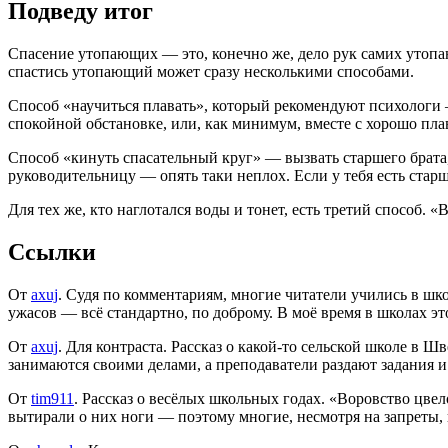
Подведу итог
Спасение утопающих — это, конечно же, дело рук самих утопаю
спастись утопающий может сразу несколькими способами.
Способ «научиться плавать», который рекомендуют психологи — 
спокойной обстановке, или, как минимум, вместе с хорошо пл
Способ «кинуть спасательный круг» — вызвать старшего брата
руководительницу — опять таки неплох. Если у тебя есть стар
Для тех же, кто наглотался воды и тонет, есть третий способ. «
Ссылки
От
axuj
. Судя по комментариям, многие читатели учились в шко
ужасов — всё стандартно, по доброму. В моё время в школах эт
От
axuj
. Для контраста. Рассказ о какой-то сельской школе в 
занимаются своими делами, а преподаватели раздают задания и 
От
tim911
. Рассказ о весёлых школьных годах. «Воровство цве
вытирали о них ноги — поэтому многие, несмотря на запреты,