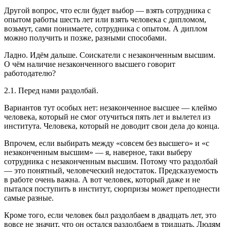
Другой вопрос, что если будет выбор — взять сотрудника с
опытом работы шесть лет или взять человека с дипломом,
возьмут, сами понимаете, сотрудника с опытом. А диплом
можно получить и позже, разными способами.
Ладно. Идём дальше. Соискатели с незаконченным высшим.
О чём наличие незаконченного высшего говорит
работодателю?
2.1. Перед нами раздолбай.
Вариантов тут особых нет: незаконченное высшее — клеймо
человека, который не смог отучиться пять лет и вылетел из
института. Человека, который не доводит свои дела до конца.
Впрочем, если выбирать между «совсем без высшего» и «с
незаконченным высшим» — я, наверное, таки выберу
сотрудника с незаконченным высшим. Потому что раздолбай
— это понятный, человеческий недостаток. Предсказуемость
в работе очень важна. А вот человек, который даже и не
пытался поступить в институт, сюрпризы может преподнести
самые разные.
Кроме того, если человек был раздолбаем в двадцать лет, это
вовсе не значит, что он остался раздолбаем в тридцать. Людям