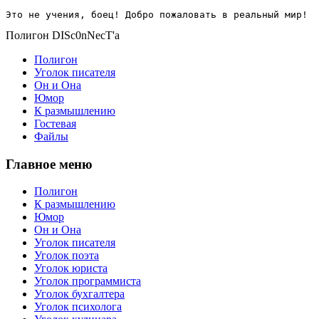
Это не учения, боец! Добро пожаловать в реальный мир!
Полигон DISc0nNecT'a
Полигон
Уголок писателя
Он и Она
Юмор
К размышлению
Гостевая
Файлы
Главное меню
Полигон
К размышлению
Юмор
Он и Она
Уголок писателя
Уголок поэта
Уголок юриста
Уголок программиста
Уголок бухгалтера
Уголок психолога