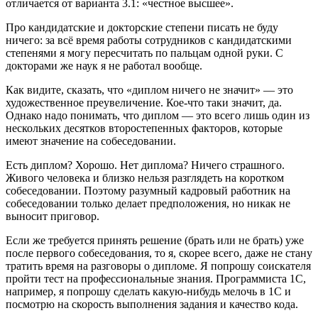
отличается от варианта 3.1: «честное высшее».
Про кандидатские и докторские степени писать не буду
ничего: за всё время работы сотрудников с кандидатскими
степенями я могу пересчитать по пальцам одной руки. С
докторами же наук я не работал вообще.
Как видите, сказать, что «диплом ничего не значит» — это
художественное преувеличение. Кое-что таки значит, да.
Однако надо понимать, что диплом — это всего лишь один из
нескольких десятков второстепенных факторов, которые
имеют значение на собеседовании.
Есть диплом? Хорошо. Нет диплома? Ничего страшного.
Живого человека и близко нельзя разглядеть на коротком
собеседовании. Поэтому разумный кадровый работник на
собеседовании только делает предположения, но никак не
выносит приговор.
Если же требуется принять решение (брать или не брать) уже
после первого собеседования, то я, скорее всего, даже не стану
тратить время на разговоры о дипломе. Я попрошу соискателя
пройти тест на профессиональные знания. Программиста 1С,
например, я попрошу сделать какую-нибудь мелочь в 1С и
посмотрю на скорость выполнения задания и качество кода.