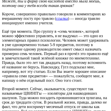
Может, ты и форму свою кислотой вместо мыла моешь,
поэтому она у тебя всегда такая грязная?
Короче, совершенно правильно говорили в комментариях ко
вчерашнему посту про травлю (
ссылка
) — иногда травлю
инициируют именно учителя.
Ещё три момента. Про группу в «семь человек», которой
можно эффективно управлять, я не выдумал — это одно из
элементарных правил психологии. Человек может удерживать
в уме одновременно только 5-9 предметов, поэтому в
подчинение одному руководителю имеет смысл назначать
примерно семь человек. Первый раз я прочёл это правило ещё
в замечательной такой зелёной книжке по мнемотехнике.
Правда, было это лет так двадцать назад, поэтому вспомнить
её название не берусь. Навскидку, Гугл подсказал мне,
например, вот эту статью. Если Вы знаете хорошее описание
«правила семи предметов» — пожалуйста, сообщите мне, я
напишу о нём отдельный пост. Оно того стоит.
Второй момент. Сейчас, оказывается, существуют так
называемые ЦВИНП'ы — изоляторы для нашкодивших
шалунов. Туда можно посадить провинившегося хулигана, на
срок до тридцати суток. В реальной жизни, правда, далеко не
факт, что дети воспримут месячный отпуск от школы как