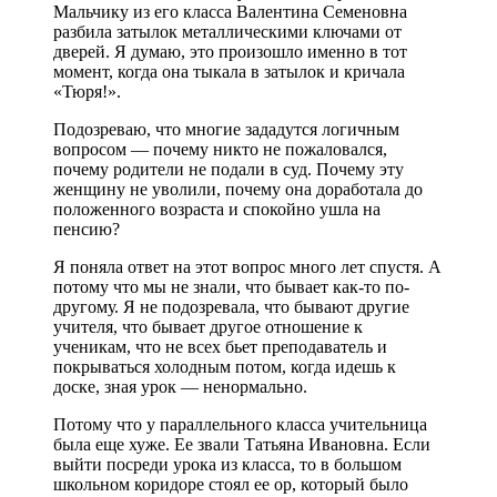
Мальчику из его класса Валентина Семеновна
разбила затылок металлическими ключами от
дверей. Я думаю, это произошло именно в тот
момент, когда она тыкала в затылок и кричала
«Тюря!».
Подозреваю, что многие зададутся логичным
вопросом — почему никто не пожаловался,
почему родители не подали в суд. Почему эту
женщину не уволили, почему она доработала до
положенного возраста и спокойно ушла на
пенсию?
Я поняла ответ на этот вопрос много лет спустя. А
потому что мы не знали, что бывает как-то по-
другому. Я не подозревала, что бывают другие
учителя, что бывает другое отношение к
ученикам, что не всех бьет преподаватель и
покрываться холодным потом, когда идешь к
доске, зная урок — ненормально.
Потому что у параллельного класса учительница
была еще хуже. Ее звали Татьяна Ивановна. Если
выйти посреди урока из класса, то в большом
школьном коридоре стоял ее ор, который было