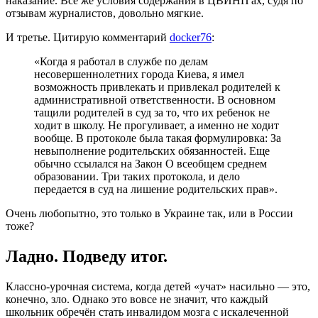
наказание. Всё же условия содержания в ЦВИНП'ах, судя по
отзывам журналистов, довольно мягкие.
И третье. Цитирую комментарий
docker76
:
«Когда я работал в службе по делам
несовершеннолетних города Киева, я имел
возможность привлекать и привлекал родителей к
административной ответственности. В основном
тащили родителей в суд за то, что их ребенок не
ходит в школу. Не прогуливает, а именно не ходит
вообще. В протоколе была такая формулировка: За
невыполнение родительских обязанностей. Еще
обычно ссылался на Закон О всеобщем среднем
образовании. Три таких протокола, и дело
передается в суд на лишение родительских прав».
Очень любопытно, это только в Украине так, или в России
тоже?
Ладно. Подведу итог.
Классно-урочная система, когда детей «учат» насильно — это,
конечно, зло. Однако это вовсе не значит, что каждый
школьник обречён стать инвалидом мозга с искалеченной