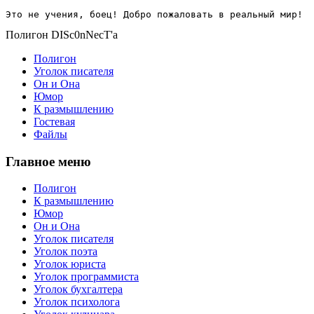
Это не учения, боец! Добро пожаловать в реальный мир!
Полигон DISc0nNecT'a
Полигон
Уголок писателя
Он и Она
Юмор
К размышлению
Гостевая
Файлы
Главное меню
Полигон
К размышлению
Юмор
Он и Она
Уголок писателя
Уголок поэта
Уголок юриста
Уголок программиста
Уголок бухгалтера
Уголок психолога