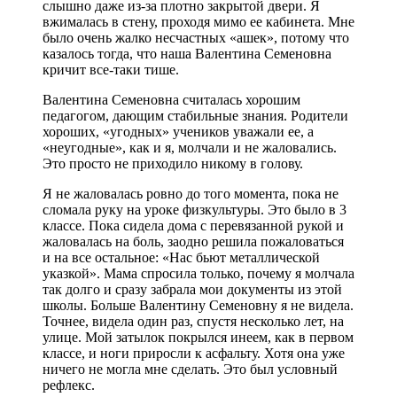
слышно даже из-за плотно закрытой двери. Я
вжималась в стену, проходя мимо ее кабинета. Мне
было очень жалко несчастных «ашек», потому что
казалось тогда, что наша Валентина Семеновна
кричит все-таки тише.
Валентина Семеновна считалась хорошим
педагогом, дающим стабильные знания. Родители
хороших, «угодных» учеников уважали ее, а
«неугодные», как и я, молчали и не жаловались.
Это просто не приходило никому в голову.
Я не жаловалась ровно до того момента, пока не
сломала руку на уроке физкультуры. Это было в 3
классе. Пока сидела дома с перевязанной рукой и
жаловалась на боль, заодно решила пожаловаться
и на все остальное: «Нас бьют металлической
указкой». Мама спросила только, почему я молчала
так долго и сразу забрала мои документы из этой
школы. Больше Валентину Семеновну я не видела.
Точнее, видела один раз, спустя несколько лет, на
улице. Мой затылок покрылся инеем, как в первом
классе, и ноги приросли к асфальту. Хотя она уже
ничего не могла мне сделать. Это был условный
рефлекс.