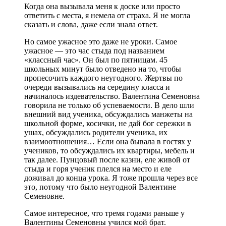
Когда она вызывала меня к доске или просто
ответить с места, я немела от страха. Я не могла
сказать и слова, даже если знала ответ.
Но самое ужасное это даже не уроки. Самое
ужасное — это час стыда под названием
«классный час». Он был по пятницам. 45
школьных минут было отведено на то, чтобы
пропесочить каждого неугодного. Жертвы по
очереди вызывались на середину класса и
начиналось издевательство. Валентина Семеновна
говорила не только об успеваемости. В дело шли
внешний вид ученика, обсуждались манжеты на
школьной форме, косички, не дай бог сережки в
ушах, обсуждались родители ученика, их
взаимоотношения… Если она бывала в гостях у
учеников, то обсуждались их квартиры, мебель и
так далее. Пунцовый после казни, еле живой от
стыда и горя ученик плелся на место и еле
доживал до конца урока. Я тоже прошла через все
это, потому что было неугодной Валентине
Семеновне.
Самое интересное, что тремя годами раньше у
Валентины Семеновны учился мой брат.