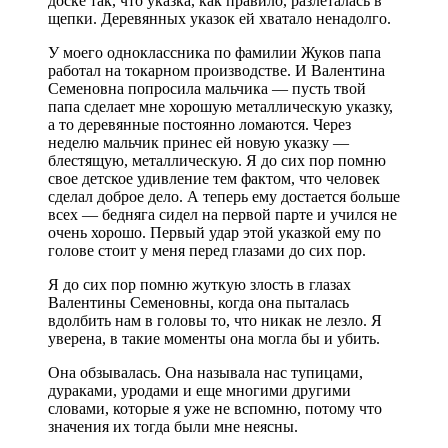
доске так, что указка, как правило, разлеталась в
щепки. Деревянных указок ей хватало ненадолго.
У моего одноклассника по фамилии Жуков папа
работал на токарном производстве. И Валентина
Семеновна попросила мальчика — пусть твой
папа сделает мне хорошую металлическую указку,
а то деревянные постоянно ломаются. Через
неделю мальчик принес ей новую указку —
блестящую, металлическую. Я до сих пор помню
свое детское удивление тем фактом, что человек
сделал доброе дело. А теперь ему достается больше
всех — бедняга сидел на первой парте и учился не
очень хорошо. Первый удар этой указкой ему по
голове стоит у меня перед глазами до сих пор.
Я до сих пор помню жуткую злость в глазах
Валентины Семеновны, когда она пыталась
вдолбить нам в головы то, что никак не лезло. Я
уверена, в такие моменты она могла бы и убить.
Она обзывалась. Она называла нас тупицами,
дураками, уродами и еще многими другими
словами, которые я уже не вспомню, потому что
значения их тогда были мне неясны.