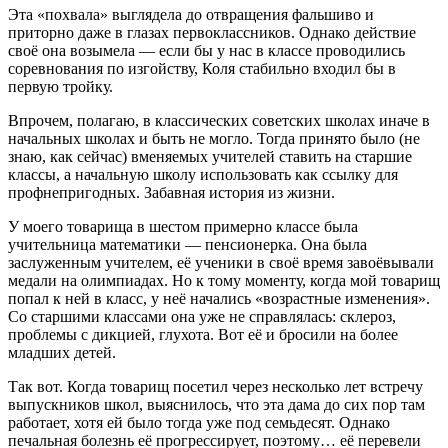
Эта «похвала» выглядела до отвращения фальшиво и
приторно даже в глазах первоклассников. Однако действие
своё она возымела — если бы у нас в классе проводились
соревнования по изгойству, Коля стабильно входил бы в
первую тройку.
Впрочем, полагаю, в классических советских школах иначе в
начальных школах и быть не могло. Тогда принято было (не
знаю, как сейчас) вменяемых учителей ставить на старшие
классы, а начальную школу использовать как ссылку для
профнепригодных. Забавная история из жизни.
У моего товарища в шестом примерно классе была
учительница математики — пенсионерка. Она была
заслуженным учителем, её ученики в своё время завоёвывали
медали на олимпиадах. Но к тому моменту, когда мой товарищ
попал к ней в класс, у неё начались «возрастные изменения».
Со старшими классами она уже не справлялась: склероз,
проблемы с дикцией, глухота. Вот её и бросили на более
младших детей.
Так вот. Когда товарищ посетил через несколько лет встречу
выпускников школ, выяснилось, что эта дама до сих пор там
работает, хотя ей было тогда уже под семьдесят. Однако
печальная болезнь её прогрессирует, поэтому… её перевели