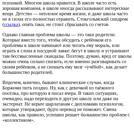
психикой. Многим школа нравится. В школе часто есть
хорошая компания, в школе иногда рассказывают интересные
вещи. Детство — неплохое время жизни, и даже школа часто
не в силах его полностью отравить. Стокгольмский синдром
(
ссылка
), опять таки, не стоит сбрасывать со счетов.
Однако главная проблема школы — это таки родители.
Которые вместо того, чтобы обсудить с ребёнком его
проблемы в школе начинают или читать ему мораль, или
играть в слона в посудной лавке: бегут в школу и устраивают
там бессмысленные скандалы. Поэтому, думаю, вред от школы
можно очень сильно снизить, если именно разговаривать со
своим ребёнком, а не сношать ему мозг «учёбой», как делает
большинство родителей.
Впрочем, конечно, бывают клинические случаи, когда
Боржоми пить поздно. Ну, как с девочкой из таёжного
посёлка, про которую я писал вчера. В таких ситуациях,
очевидно, надо переходить в другую школу или даже на
экстернат. Не верьте шарлатанам с дипломами психологов,
которые утверждают, будто перевод не поможет. Смена
школы, как правило, успешно решает большинство проблем с
«коллективом».