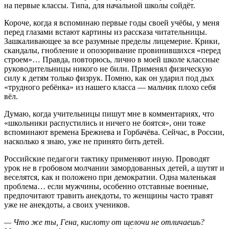
на первые классы. Типа, для начальной школы сойдёт.
Короче, когда я вспоминаю первые годы своей учёбы, у меня
перед глазами встают картины из рассказа читательницы.
Зашкаливающее за все разумные пределы лицемерие. Крики,
скандалы, гнобление и опозоривание провинившихся «перед
строем»… Правда, повторюсь, лично в моей школе классные
руководительницы никого не били. Применял физическую
силу к детям только физрук. Помню, как он ударил под дых
«трудного ребёнка» из нашего класса — мальчик плохо себя
вёл.
Думаю, когда учительницы пишут мне в комментариях, что
«школьники распустились и ничего не боятся», они тоже
вспоминают времена Брежнева и Горбачёва. Сейчас, в России,
насколько я знаю, уже не принято бить детей.
Российские педагоги тактику применяют иную. Проводят
урок не в гробовом молчании замордованных детей, а шутят и
веселятся, как и положено при демократии. Одна маленькая
проблема… если мужчины, особенно отставные военные,
предпочитают травить анекдоты, то женщины часто травят
уже не анекдоты, а своих учеников.
— Что же ты, Гена, кислоту от щелочи не отличаешь?