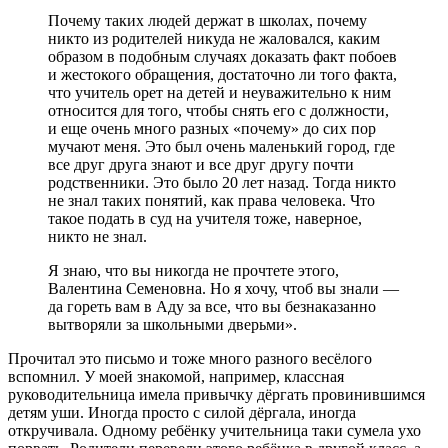
Почему таких людей держат в школах, почему
никто из родителей никуда не жаловался, каким
образом в подобным случаях доказать факт побоев
и жестокого обращения, достаточно ли того факта,
что учитель орет на детей и неуважительно к ним
относится для того, чтобы снять его с должности,
и еще очень много разных «почему» до сих пор
мучают меня. Это был очень маленький город, где
все друг друга знают и все друг другу почти
родственники. Это было 20 лет назад. Тогда никто
не знал таких понятий, как права человека. Что
такое подать в суд на учителя тоже, наверное,
никто не знал.
Я знаю, что вы никогда не прочтете этого,
Валентина Семеновна. Но я хочу, чтоб вы знали —
да гореть вам в Аду за все, что вы безнаказанно
вытворяли за школьными дверьми».
Прочитал это письмо и тоже много разного весёлого
вспомнил. У моей знакомой, например, классная
руководительница имела привычку дёргать провинившимся
детям уши. Иногда просто с силой дёргала, иногда
откручивала. Одному ребёнку учительница таки сумела ухо