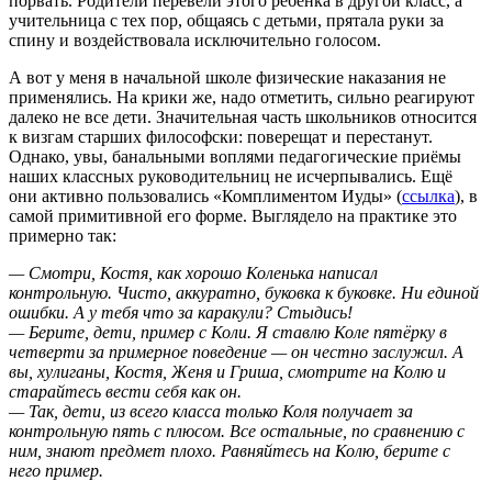
порвать. Родители перевели этого ребёнка в другой класс, а
учительница с тех пор, общаясь с детьми, прятала руки за
спину и воздействовала исключительно голосом.
А вот у меня в начальной школе физические наказания не
применялись. На крики же, надо отметить, сильно реагируют
далеко не все дети. Значительная часть школьников относится
к визгам старших философски: поверещат и перестанут.
Однако, увы, банальными воплями педагогические приёмы
наших классных руководительниц не исчерпывались. Ещё
они активно пользовались «Комплиментом Иуды» (
ссылка
), в
самой примитивной его форме. Выглядело на практике это
примерно так:
— Смотри, Костя, как хорошо Коленька написал
контрольную. Чисто, аккуратно, буковка к буковке. Ни единой
ошибки. А у тебя что за каракули? Стыдись!
— Берите, дети, пример с Коли. Я ставлю Коле пятёрку в
четверти за примерное поведение — он честно заслужил. А
вы, хулиганы, Костя, Женя и Гриша, смотрите на Колю и
старайтесь вести себя как он.
— Так, дети, из всего класса только Коля получает за
контрольную пять с плюсом. Все остальные, по сравнению с
ним, знают предмет плохо. Равняйтесь на Колю, берите с
него пример.