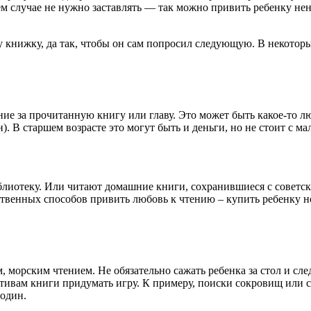
ем случае не нужно заставлять — так можно привить ребенку нен
у книжку, да так, чтобы он сам попросил следующую. В некотор
ие за прочитанную книгу или главу. Это может быть какое-то 
). В старшем возрасте это могут быть и деньги, но не стоит с 
блиотеку. Или читают домашние книги, сохранившиеся с советс
йственных способов привить любовь к чтению – купить ребенку н
орским чтением. Не обязательно сажать ребенка за стол и след
отивам книги придумать игру. К примеру, поиски сокровищ или 
 один.