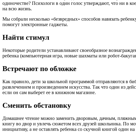
одиночестве? Психологи в один голос утверждают, что ни в ко
на всю жизнь.
Мы собрали несколько «безвредных» способов навязать ребенк
помогут электронные гаджеты.
Найти стимул
Некоторые родители устанавливают своеобразное вознагражден
ребенка (компьютерная игра, новые шахматы или робот-бакуган
Встречают по обложке
Как правило, дети за школьной программой отправляются в би
развлечением и произведением искусства. Так что один из де
если он сам выберет ее в книжном магазине.
Сменить обстановку
Домашнее чтение можно заменить дворовым, дачным, пляжным, м
книгу во двор и увлечь сюжетом всех друзей школьника. По м
инициативу, а не оставлять ребенка со скучной книгой один на