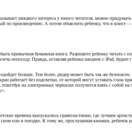
ызывает никакого интереса у юного читателя, можно придумать
ный по произведению. А потом объяснить ребенку, что в книге —
а быть привычная бумажная книга. Разрешите ребенку читать с 
влечь непоседу. Правда, оставляя ребенка наедине с iPad, будьте
одойдет больше. Тем более, ридер может быть так же безопасен,
экран работает без подсветки, от которой могут уставать глаза 
, покетбук на электронных чернилах получится взять с собой на п
у».
етские времена выпускались грампластинки, где лучшие артисты
сном или в поездке. К тому же, прослушивая книжки, ребенок ра