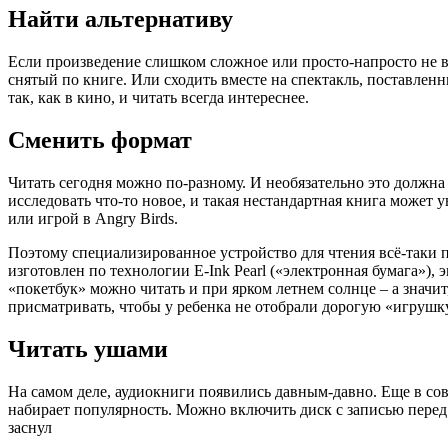
Найти альтернативу
Если произведение слишком сложное или просто-напросто не в
снятый по книге. Или сходить вместе на спектакль, поставлен
так, как в кино, и читать всегда интереснее.
Сменить формат
Читать сегодня можно по-разному. И необязательно это должн
исследовать что-то новое, и такая нестандартная книга может у
или игрой в Angry Birds.
Поэтому специализированное устройство для чтения всё-таки п
изготовлен по технологии E-Ink Pearl («электронная бумага»), 
«покетбук» можно читать и при ярком летнем солнце – а значит
присматривать, чтобы у ребенка не отобрали дорогую «игрушк
Читать ушами
На самом деле, аудиокниги появились давным-давно. Еще в сов
набирает популярность. Можно включить диск с записью перед 
заснул