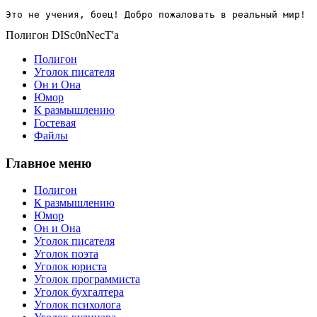
Это не учения, боец! Добро пожаловать в реальный мир!
Полигон DISc0nNecT'a
Полигон
Уголок писателя
Он и Она
Юмор
К размышлению
Гостевая
Файлы
Главное меню
Полигон
К размышлению
Юмор
Он и Она
Уголок писателя
Уголок поэта
Уголок юриста
Уголок программиста
Уголок бухгалтера
Уголок психолога