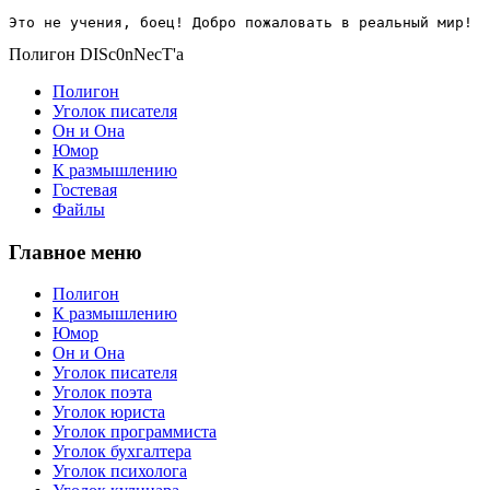
Это не учения, боец! Добро пожаловать в реальный мир!
Полигон DISc0nNecT'a
Полигон
Уголок писателя
Он и Она
Юмор
К размышлению
Гостевая
Файлы
Главное меню
Полигон
К размышлению
Юмор
Он и Она
Уголок писателя
Уголок поэта
Уголок юриста
Уголок программиста
Уголок бухгалтера
Уголок психолога