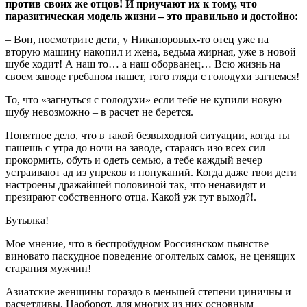
против своих же отцов! И приучают их к тому, что
паразитическая модель жизни – это правильно и достойно:
– Вон, посмотрите дети, у Никаноровых-то отец уже на
вторую машину накопил и жена, ведьма жирная, уже в новой
шубе ходит! А наш то… а наш оборванец… Всю жизнь на
своем заводе гребаном пашет, того гляди с голодухи загнемся!
То, что «загнуться с голодухи» если тебе не купили новую
шубу невозможно – в расчет не берется.
Понятное дело, что в такой безвыходной ситуации, когда ты
пашешь с утра до ночи на заводе, стараясь изо всех сил
прокормить, обуть и одеть семью, а тебе каждый вечер
устраивают ад из упреков и понуканий. Когда даже твои дети
настроены дражайшей половиной так, что ненавидят и
презирают собственного отца. Какой уж тут выход?!.
Бутылка!
Мое мнение, что в беспробудном Россиянском пьянстве
виновато паскудное поведение оголтелых самок, не ценящих
старания мужчин!
Азиатские женщины гораздо в меньшей степени циничны и
расчетливы. Наоборот, для многих из них основным