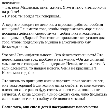
покупаешь!
– Так ведь Машенька, денег же нет. Я же и так с утра до ночи
на работе!
– Ну вот, ты всегда так говоришь!..
А ведь это говорит не девочка, а взрослая, работоспособная
женщина! Т.е. вместо того, чтобы поддерживать морально и
поощрять действия своего мужа – добытчика и кормильца,
женщины в «Дарагой Россиянии» прилагают все усилия для
того, чтобы подтолкнуть мужика в алкогольную яму
безысходности.
Что это? Это инфантильность! Это безответственность! Это
перекладывание всех проблем на мужчину. «Он же сильный,
мама же мне говорила. Он выдержит. Нехай, не сломается. А
если сломается, то найдем нового. Чем я не красавица?!!
Какие мои годы!..»
Это жизнь по принципу жизни паразита: пока хозяин силен,
мне тоже хорошо! Если хозяин начал слабеть, то мне конечно
плохо, но я все равно буду сосать из него соки, пока он не
загнется. А когда сдохнет, я либо сдохну сама, либо (подыхать
же не охота все-таки) найду себе нового хозяина!
Более того, они еще и детей настраивают повсеместно