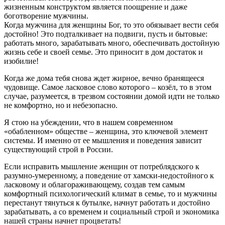
жизненным конструктом является поощрение и даже
боготворение мужчины.
Когда мужчина для женщины Бог, то это обязывает вести себя
достойно! Это подталкивает на подвиги, пусть и бытовые:
работать много, зарабатывать много, обеспечивать достойную
жизнь себе и своей семье. Это приносит в дом достаток и
изобилие!
Когда же дома тебя снова ждет жирное, вечно бранящееся
чудовище. Самое ласковое слово которого – козёл, то в этом
случае, разумеется, в трезвом состоянии домой идти не только
не комфортно, но и небезопасно.
Я стою на убеждении, что в нашем современном
«обабленном» обществе – женщина, это ключевой элемент
системы. И именно от ее мышления и поведения зависит
существующий строй в России.
Если исправить мышление женщин от потреблядского к
разумно-умеренному, а поведение от хамски-недостойного к
ласковому и облагораживающему, создав тем самым
комфортный психологический климат в семье, то и мужчины
перестанут тянуться к бутылке, начнут работать и достойно
зарабатывать, а со временем и социальный строй и экономика
нашей страны начнет процветать!