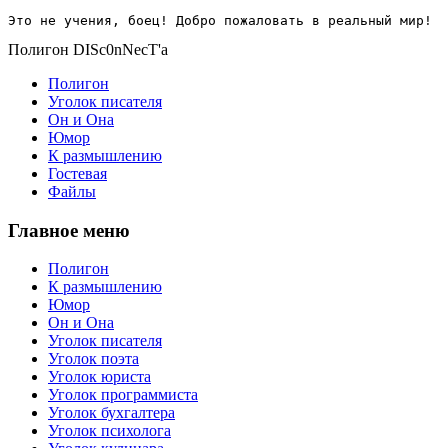
Это не учения, боец! Добро пожаловать в реальный мир!
Полигон DISc0nNecT'a
Полигон
Уголок писателя
Он и Она
Юмор
К размышлению
Гостевая
Файлы
Главное меню
Полигон
К размышлению
Юмор
Он и Она
Уголок писателя
Уголок поэта
Уголок юриста
Уголок программиста
Уголок бухгалтера
Уголок психолога