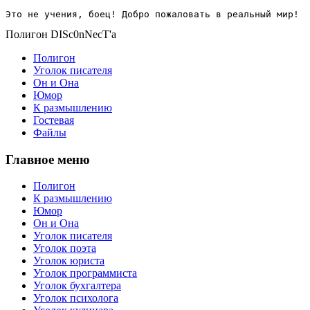
Это не учения, боец! Добро пожаловать в реальный мир!
Полигон DISc0nNecT'a
Полигон
Уголок писателя
Он и Она
Юмор
К размышлению
Гостевая
Файлы
Главное меню
Полигон
К размышлению
Юмор
Он и Она
Уголок писателя
Уголок поэта
Уголок юриста
Уголок программиста
Уголок бухгалтера
Уголок психолога