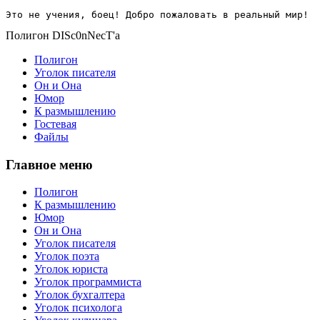
Это не учения, боец! Добро пожаловать в реальный мир!
Полигон DISc0nNecT'a
Полигон
Уголок писателя
Он и Она
Юмор
К размышлению
Гостевая
Файлы
Главное меню
Полигон
К размышлению
Юмор
Он и Она
Уголок писателя
Уголок поэта
Уголок юриста
Уголок программиста
Уголок бухгалтера
Уголок психолога