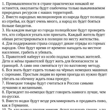
1. Промышленности в стране практически никакой не
останется, оккупанты будут озабочены только выкачиваемом
природных ресурсов с наших территорий.
2. Вместо народных милиционеров из народа будут полицаи
из отребья, их будет очень много, а народ их будет бояться
больше бандитов.
3. На каждом выезде из города полицейские будут проверять
тех, кто собрался уехать или приехать. Каждый житель будет
обязан регистрироваться в полиции по месту жительства.
4. Для поддержания страха создадут дикие отряды из горных
народов. Они будут время от времени нападать на местное
население, грабить и убивать.
5. Правителей наберут из особо подлых местных жителей.
Дети и жёны правителей будут жить для безопасности за
границей. А сами они сменяться тут по вахтовому методу.
6. Вся знать будет ездить только на чёрных немецких машинах
с сиренами. Простым людям во время проезда их нужно будет
убегать на обочину ждать пока проедут.
7. Немецкие товары будут считаться в России самыми
лучшими и желанными.
8. Президент по-немецки будет говорить намного лучше, чем
по-русски.
9. Вместо водки будут везде рекламировать и продавать пиво,
как в Германии.
10. Те, кто воевал против немцев, будут получать гроши, а по