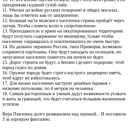
праздникам скудный сухой паёк.
11. Убитых на войне русских похоронят в общих могилах,
лишь бы отметить как-то захоронение.
12. Большая часть мужского населения страны пройдёт через
лагеря. Чтобы сломить волю к сопротивлению.
13. Преподаватели и врачи на оккупированных территориях
будут получать содержание по минимуму, только чтобы
население сокращалось и оскотинивалось не очень быстро.
14. На дальних окраинах России, типа Приморья, возможно
сохранятся партизаны. Они будут нападать на полицаев, но
запуганное население помогать им ничем не будет.
15. Дорог строить не будут, а бензин сделают подороже, чтоб
народ сидел по домам.
16. Оружие народу будет строго-настрого запрещено иметь,
чтоб вдруг не взбунтовались.
17. Для жизни населению настроят дешёвых бараков с
низкими потолками, по 8 метров на человека.
18. Самым расторопным и умным дадут возможность уезжать
и жить за границей, это будет считаться большим жизненным
успехом.
Вера Павловна долго размышляла над оценкой... И поставила
3 за хорошую фантазию.