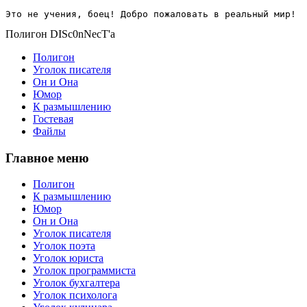
Это не учения, боец! Добро пожаловать в реальный мир!
Полигон DISc0nNecT'a
Полигон
Уголок писателя
Он и Она
Юмор
К размышлению
Гостевая
Файлы
Главное меню
Полигон
К размышлению
Юмор
Он и Она
Уголок писателя
Уголок поэта
Уголок юриста
Уголок программиста
Уголок бухгалтера
Уголок психолога