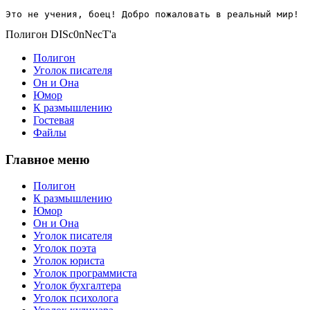
Это не учения, боец! Добро пожаловать в реальный мир!
Полигон DISc0nNecT'a
Полигон
Уголок писателя
Он и Она
Юмор
К размышлению
Гостевая
Файлы
Главное меню
Полигон
К размышлению
Юмор
Он и Она
Уголок писателя
Уголок поэта
Уголок юриста
Уголок программиста
Уголок бухгалтера
Уголок психолога