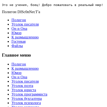
Это не учения, боец! Добро пожаловать в реальный мир!
Полигон DISc0nNecT'a
Полигон
Уголок писателя
Он и Она
Юмор
К размышлению
Гостевая
Файлы
Главное меню
Полигон
К размышлению
Юмор
Он и Она
Уголок писателя
Уголок поэта
Уголок юриста
Уголок программиста
Уголок бухгалтера
Уголок психолога