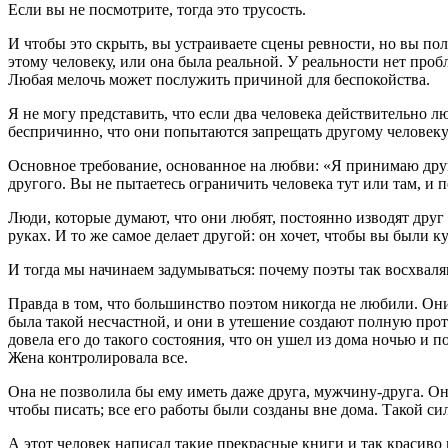
Если вы не посмотрите, тогда это трусость.
И чтобы это скрыть, вы устраиваете сцены ревности, но вы пол
этому человеку, или она была реальной. У реальности нет проб
Любая мелочь может послужить причиной для беспокойства.
Я не могу представить, что если два человека действительно л
беспричинно, что они попытаются запрещать другому человеку 
Основное требование, основанное на любви: «Я принимаю друго
другого. Вы не пытаетесь ограничить человека тут или там, и п
Люди, которые думают, что они любят, постоянно изводят друг 
руках. И то же самое делает другой: он хочет, чтобы вы были к
И тогда мы начинаем задумываться: почему поэты так восхваляю
Правда в том, что большинство поэтом никогда не любили. Он
была такой несчастной, и они в утешение создают полную прот
довела его до такого состояния, что он ушел из дома ночью и 
Жена контролировала все.
Она не позволила бы ему иметь даже друга, мужчину-друга. Она
чтобы писать; все его работы были созданы вне дома. Такой си
А этот человек написал такие прекрасные книги и так красиво 