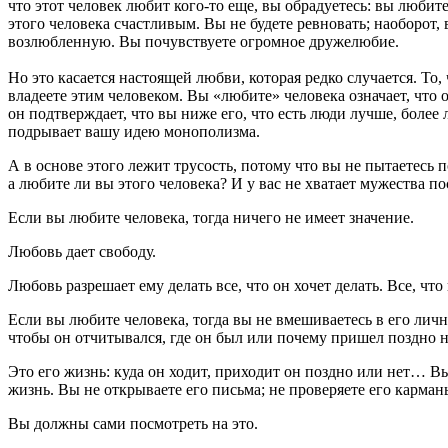
что этот человек любит кого-то еще, вы обрадуетесь: вы любите 
этого человека счастливым. Вы не будете ревновать; наоборот,
возлюбленную. Вы почувствуете огромное дружелюбие.
Но это касается настоящей любви, которая редко случается. То,
владеете этим человеком. Вы «любите» человека означает, что 
он подтверждает, что вы ниже его, что есть люди лучше, более 
подрывает вашу идею монополизма.
А в основе этого лежит трусость, потому что вы не пытаетесь п
а любите ли вы этого человека? И у вас не хватает мужества п
Если вы любите человека, тогда ничего не имеет значение.
Любовь дает свободу.
Любовь разрешает ему делать все, что он хочет делать. Все, чт
Если вы любите человека, тогда вы не вмешиваетесь в его личн
чтобы он отчитывался, где он был или почему пришел поздно н
Это его жизнь: куда он ходит, приходит он поздно или нет… Вы
жизнь. Вы не открываете его письма; не проверяете его карман
Вы должны сами посмотреть на это.