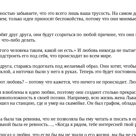
ностью забываете, что это всего лишь ваша трусость. На самом 
лем; только идеи приносят беспокойства, потому что они мнимые
юбят друг друга, они будут ссориться по любой причине, что он
что-либо делать.
го человека таким, какой он есть.» И любовь никогда не пытае
одстроить его под себя, что происходит во всем мире.
друга, стараясь подогнать под желаемый образ. Они хотят, чтоб
уклой, а ниточки были у него в руках. Теперь это будет постоян
т любовь? – потому что кажется, что ничего не происходит. Люб
и влюблены в идею любви, поэтому они создают столько прекра
ивоположность в своей поэзии. Например, всю жизнь жена Льва 
пошел на станцию, где и умер на скамейке. Он был графом, обла
 была так ревнива, что не позволяла бы ему читать и писать в е
льной была ее ревность…, «Когда я рядом, тебе интересней твой 
писал о любви, что если бы вы не знали о его жизни, вы бы не 