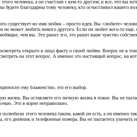
этого человека, а он счастлив с кем-то другим; и все, что вы хот
 вы будете благодарны тому человеку, кто осчастливил вашего в
 что существует во имя любви – просто идея. Вы «любите» челове
он не может любить никого другого. Если он любит кого-то еще, 
любящие, чем вы. Это ранит эго, это ранит ваше чувство собстве
осмотреть открыто в лицо факту о своей любви. Вопрос не в том, 
осмотреть на этот вопрос. А именно это настоящий вопрос, на ко
о приносит ему блаженство, это его выбор.
ую жизнь. Вы оставляете его личную жизнь в покое. Вы не пытае
очью. Это в корне неправильно.
 полюбили этого человека таким, какой он есть, а он именно та
ы, его дневник и телефонные номера. Вы не пытаетесь уличить ег