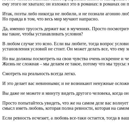
ему этого не хватало; он изложил это в романах: в романах он 
Итак, поэты либо никогда не любили, и не познали агонию любв
Но правда в том, что весь мир мучают напрасно.
Да, именно трусость держит вас в мучениях. Просто посмотрите
вы такие, чтобы устанавливать условия?
В любом случае это ясно. Если вы любите, тогда вопрос условий
установления условий не стоит. Он может делать все, что ему х
Но вы должны посмотреть на свои чувства очень искренне и че
Жизнь не сложная – мы делаем ее такое, потому что мы трусы: м
Смотреть на реальность всегда легко.
И это делает вас невинными; и не возникают ненужные осложне
Вы даже не можете и минуту видеть другого человека, когда он 
Просто попытайтесь увидеть, что же на самом деле вас волнует 
смысл иметь любовь, которая полна ревности, которая на самом
Если ревность исчезает, а любовь все-таки остается, тогда в ва