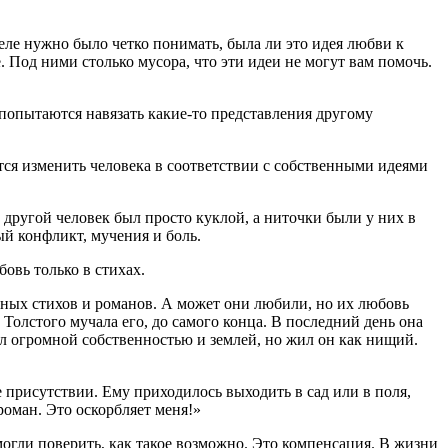
деле нужно было четко понимать, была ли это идея любви к
. Под ними столько мусора, что эти идеи не могут вам помочь.
и попытаются навязать какие-то представления другому
тся изменить человека в соответствии с собственными идеями
ы другой человек был просто куклой, а ниточки были у них в
ный конфликт, мучения и боль.
овь только в стихах.
сных стихов и романов. А может они любили, но их любовь
Толстого мучала его, до самого конца. В последний день она
дал огромной собственностью и землей, но жил он как нищий.
е присутствии. Ему приходилось выходить в сад или в поля,
роман. Это оскорбляет меня!»
смогли поверить, как такое возможно. Это компенсация. В жизни