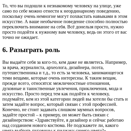
То, что вы подошли к незнакомому человеку на улице, уже
само по себе можно отнести к неординарному поведению,
поскольку очень немногие могут похвастать навыками в этом
искусстве. А ваше необычное поведение способно полностью
переключить внимание на себя. Всё донельзя просто, нужно
просто подойти к нужному вам человеку, ведь он этого от вас
точно не ожидает.
6. Разыграть роль
Вы выдаёте себя за кого-то, кем даже не являетесь. Например,
за врача, журналиста, археолога, дизайнера, поэта,
путешественника и т.д., то есть за человека, занимающегося
теми вещами, которые очень интересны. К таким вещам,
прежде всего, относятся: межличностные отношения,
духовные и таинственные увлечения, приключения, мода и
искусство. Просто перед тем как подойти к человеку,
подумайте, кем из этой категории людей вы хотели бы стать и
затем задайте вопрос, который связан с этой профессией.
Конечно, не стоит задавать слишком заумных вопросов,
задайте простой – к примеру, он может быть связан с
дизайнерством: «Здравствуйте, я дизайнер и сейчас работаю
над созданием нового костюма. Не подскажете ли, какого
цвета выбрать пуговицы к пиджаку синего цвета?»