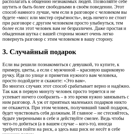
располагать к общению незнакомых людей. Позволяйте себе
шутить и быть более свободными в своём поведении. Этот
способ намного лучше, чем если в разговоре с человеком вы
будете «мисс или мистер серьёзность», ведь ничего не стоит
при разговоре с другим человеком просто улыбнуться, тем
более если этот человек вам не безразличен. Даже простая и
обыденная шутка с вашей стороны может очень легко
повернуть разговор с этим человеком в вашу сторону.
3. Случайный подарок
Если вы решили познакомиться с девушкой, то купите, к
примеру, цветы, а если с мужчиной – красивую шариковую
ручку. Идя по улице и приметив нужного вам человека,
просто подойдите и скажите: «Это вам».
Во многих случаях этот способ срабатывает верно и надёжно.
Так как в первую минуту человек просто теряется и не
успевает ничего сообразить – в это время нужно завязывать с
ним разговор. А уж от приятных маленьких подарков никто
не откажется. При этом человек, получивший такой подарок,
будет чувствовать себя должным. И главное – не стесняйтесь,
будьте уверенными в себе и действуйте смелее. Ведь чтобы
чего-то добиться (а в вашем случае – кого-то), иногда
требуется пойти на риск, а здесь ваш риск не несёт в себе