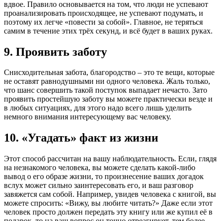
вдвое. Правило основывается на том, что люди не успевают
проанализировать происходящее, не успевают подумать, и
поэтому их легче «повести за собой». Главное, не теряться
самим в течение этих трёх секунд, и всё будет в ваших руках.
9. Проявить заботу
Снисходительная забота, благородство – это те вещи, которые
не оставят равнодушными ни одного человека. Жаль только,
что шанс совершить такой поступок выпадает нечасто. Зато
проявить простейшую заботу вы можете практически везде и
в любых ситуациях, для этого надо всего лишь уделить
немного внимания интересующему вас человеку.
10. «Угадать» факт из жизни
Этот способ рассчитан на вашу наблюдательность. Если, глядя
на незнакомого человека, вы можете сделать какой-либо
вывод о его образе жизни, то произнесение ваших догадок
вслух может сильно заинтересовать его, и ваш разговор
завяжется сам собой. Например, увидев человека с книгой, вы
можете спросить: «Вижу, вы любите читать?» Даже если этот
человек просто должен передать эту книгу или же купил её в
подарок, то на ваш вопрос он точно отреагирует, тем более