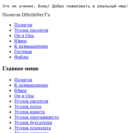
Это не учения, боец! Добро пожаловать в реальный мир!
Полигон DISc0nNecT'a
Полигон
Уголок писателя
Он и Она
Юмор
К размышлению
Гостевая
Файлы
Главное меню
Полигон
К размышлению
Юмор
Он и Она
Уголок писателя
Уголок поэта
Уголок юриста
Уголок программиста
Уголок бухгалтера
Уголок психолога