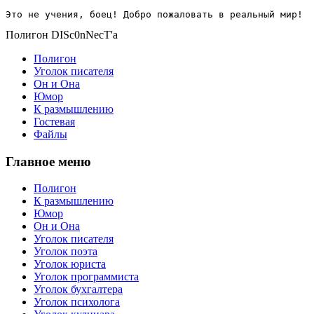
Это не учения, боец! Добро пожаловать в реальный мир!
Полигон DISc0nNecT'a
Полигон
Уголок писателя
Он и Она
Юмор
К размышлению
Гостевая
Файлы
Главное меню
Полигон
К размышлению
Юмор
Он и Она
Уголок писателя
Уголок поэта
Уголок юриста
Уголок программиста
Уголок бухгалтера
Уголок психолога