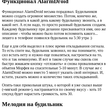
Функционал AlarmDroid
Функционал AlarmDroid весьма порадовал. Будильников
можно создать огромное множество. Потом, конечно же,
можно указать в какой день какому будильнику звонить, а в
какой нет. А если надо, то просто разовый будильник создаем.
Каждому будильнику при делании присваивается имя, оно же
описание - чтобы можно было потом вспомнить какого...
лешего в телефоне появился будильник на 5:30 утра :)
Еще я для себя выделил в плюс время откладывания сигнала.
То есть спите вы, будильник зазвонил, но вы понимаете, что
сил встать нету и нужно еще поваляться, настроиться на то,
что и так неминуемо. И вот в таком случае мы сквозь сон
быстро жмакаем кнопку «отложить» и снова проваливаемся в
объятия Морфея на спасительные 5-10 минут. В случае же с
AlarmDroid можно вместо 5 минут указать свой интервал. И,
кстати, указать можно и количество таких откладываний.
Опять-таки прикольная штука, о которой я уже сказал выше
(«мягкий режим»), настраивается по своему вкусу - хоть 10
секунд будет нарастать громкость, хоть 30.
Мелодия на будильник