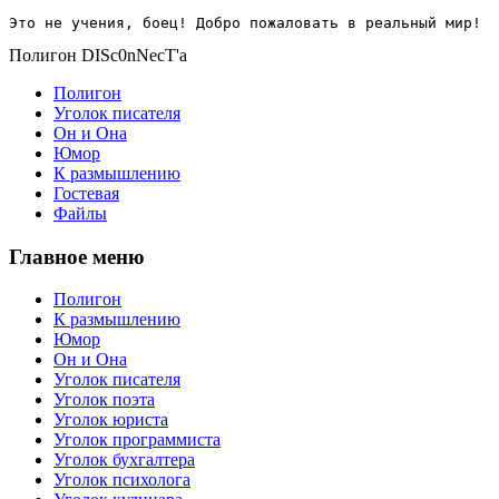
Это не учения, боец! Добро пожаловать в реальный мир!
Полигон DISc0nNecT'a
Полигон
Уголок писателя
Он и Она
Юмор
К размышлению
Гостевая
Файлы
Главное меню
Полигон
К размышлению
Юмор
Он и Она
Уголок писателя
Уголок поэта
Уголок юриста
Уголок программиста
Уголок бухгалтера
Уголок психолога