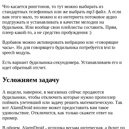
Что касается рингтонов, то тут можно выбирать из
стандартных телефонных или же выбрать mp3 файл. А если
вам этого мало, то можно и из интернета потоковое аудио
подгружать и устанавливать в качестве мелодии на
будильник. Или вообще свои плейлисты составить. Прям,
плеер какой-то, а не средство пробуждения :)
Вдобавок можно активировать вибрацию или «говорящие
часы». Но для говорящего будильника потребуется text to
speech модуль.
Есть вариант будильника-секундомера. Устанавливаем его и
идет обратный отсчет.
Усложняем задачу
А видели, наверное, в магазинах сейчас продаются
будильники, чтобы отключить которые нужно пропеллер
поймать улетевший или задачу решить математическую. Так
вот AlarmDroid вполне может предоставить вам такое
удовольствие. Отключится, как только скажете ответ на
пример.
В общем, AlarmDroid - игрушка весьма интересная, а будит по