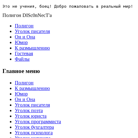
Это не учения, боец! Добро пожаловать в реальный мир!
Полигон DISc0nNecT'a
Полигон
Уголок писателя
Он и Она
Юмор
К размышлению
Гостевая
Файлы
Главное меню
Полигон
К размышлению
Юмор
Он и Она
Уголок писателя
Уголок поэта
Уголок юриста
Уголок программиста
Уголок бухгалтера
Уголок психолога